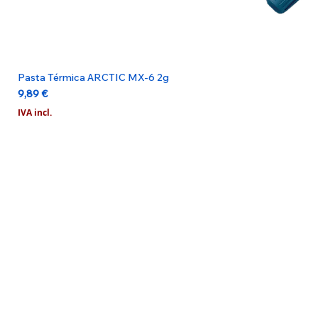
Pasta Térmica ARCTIC MX-6 2g
Preço
9,89 €
IVA incl.