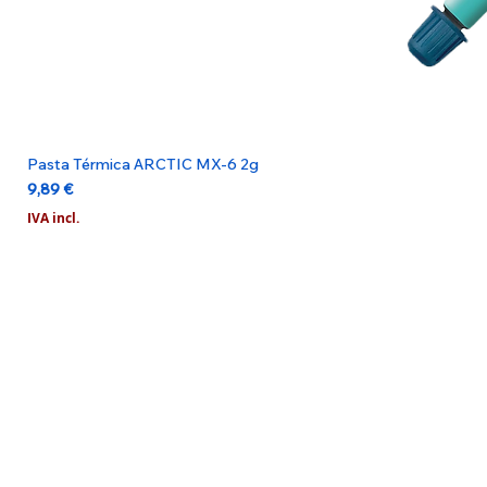
Pasta Térmica ARCTIC MX-6 2g
Preço
9,89 €
IVA incl.