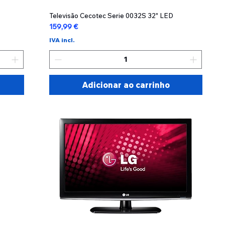
Televisão Cecotec Serie 0032S 32" LED
Visualização rápida
Preço
159,99 €
IVA incl.
Adicionar ao carrinho