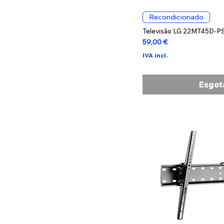
Visualizaç
Recondicionado
Televisão LG 22MT45D-PS
Preço
59,00 €
IVA incl.
Esgot