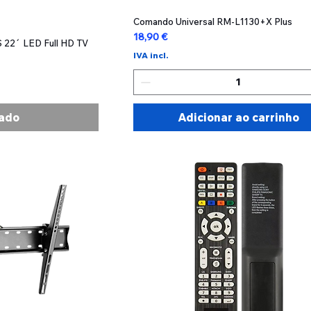
ão rápida
Comando Universal RM-L1130+X Plus
Visualização rápida
Preço
18,90 €
 22´ LED Full HD TV
IVA incl.
ado
Adicionar ao carrinho