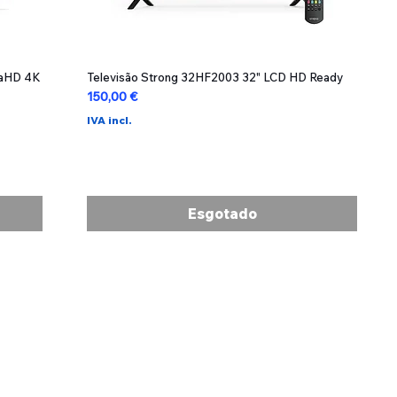
raHD 4K
Televisão Strong 32HF2003 32" LCD HD Ready
Visualização rápida
Preço
150,00 €
IVA incl.
Esgotado