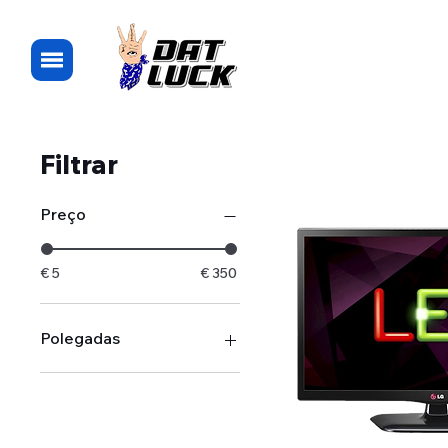
Filtrar
Preço
€ 5
€ 350
Polegadas
32'
43'