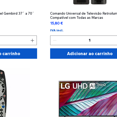
vel Gembird 37´ a 70´
ão rápida
Comando Universal de Televisão Retroilum
Visualização rápida
Compatível com Todas as Marcas
Preço
15,80 €
IVA incl.
o carrinho
Adicionar ao carrinho