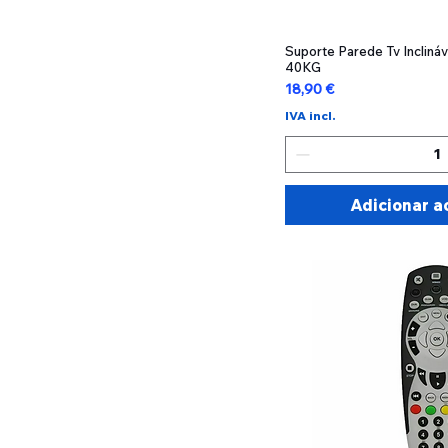
Suporte Parede Tv Incliná
Visualizaç
40KG
Preço
18,90 €
IVA incl.
Adicionar a