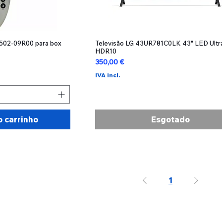
502-09R00 para box
ão rápida
Televisão LG 43UR781C0LK 43" LED Ult
Visualização rápida
HDR10
Preço
350,00 €
IVA incl.
o carrinho
Esgotado
1