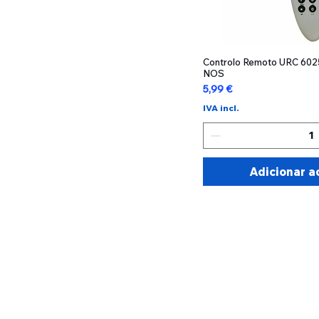
Controlo Remoto URC 602
Visualizaç
NOS
Preço
5,99 €
IVA incl.
Adicionar a