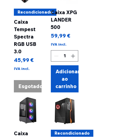
Recondicionado
Caixa XPG
LANDER
Caixa
500
Tempest
Preço
59,99 €
Spectra
RGB USB
IVA incl.
3.0
Preço
45,99 €
IVA incl.
Adicionar
ao
Esgotado
carrinho
Caixa
Recondicionado