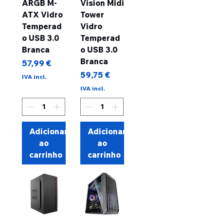
ARGB M-
Vision Midi
ATX Vidro
Tower
Temperad
Vidro
o USB 3.0
Temperad
Branca
o USB 3.0
Branca
Preço
57,99 €
Preço
59,75 €
IVA incl.
IVA incl.
Adicionar
Adicionar
ao
ao
carrinho
carrinho