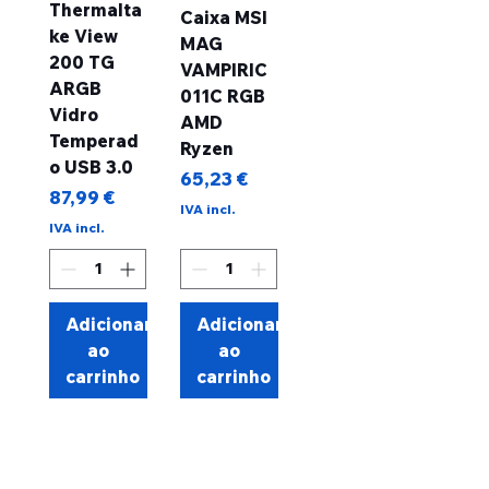
Thermalta
Caixa MSI
ke View
MAG
200 TG
VAMPIRIC
ARGB
011C RGB
Vidro
AMD
Temperad
Ryzen
o USB 3.0
Preço
65,23 €
Preço
87,99 €
IVA incl.
IVA incl.
Adicionar
Adicionar
ao
ao
carrinho
carrinho