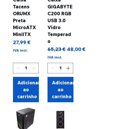
Tacens
GIGABYTE
ORUMX
C200 RGB
Preta
USB 3.0
MicroATX
Vidro
MiniITX
Temperad
o
Preço
27,99 €
Preço normal
Preço promocional
65,23 €
48,00 €
IVA incl.
IVA incl.
Adicionar
Adicionar
ao
ao
carrinho
carrinho