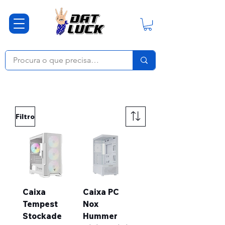
Caixas
Filtro
Caixa
Caixa PC
Tempest
Nox
Stockade
Hummer