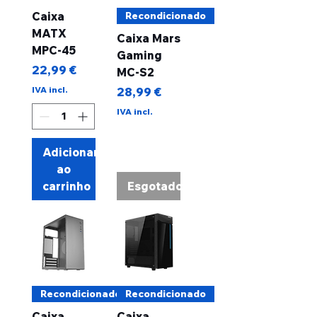
Caixa
Recondicionado
MATX
Caixa Mars
MPC-45
Gaming
Preço
22,99 €
MC-S2
Preço
IVA incl.
28,99 €
IVA incl.
Adicionar
ao
carrinho
Esgotado
Recondicionado
Recondicionado
Caixa
Caixa