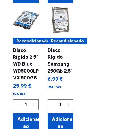
Recondicionado
Recondicionado
Disco
Disco
Rígido 2.5´
Rígido
WD Blue
Samsung
WD5000LP
250Gb 2.5'
VX 500GB
Preço
6,99 €
Preço
25,99 €
IVA incl.
IVA incl.
Adicionar
Adicionar
ao
ao