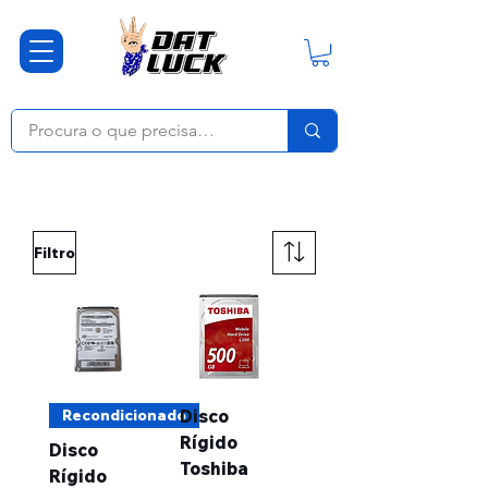
Armazenamento
Filtro
Recondicionado
Disco
Rígido
Disco
Toshiba
Rígido