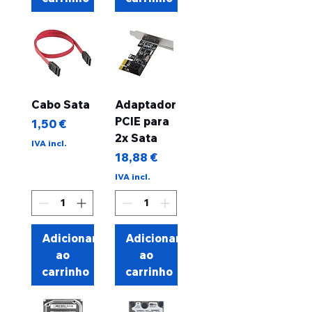
Cabo Sata
Adaptador
PCIE para
Preço
1,50 €
2x Sata
IVA incl.
Preço
18,88 €
IVA incl.
Adicionar
Adicionar
ao
ao
carrinho
carrinho