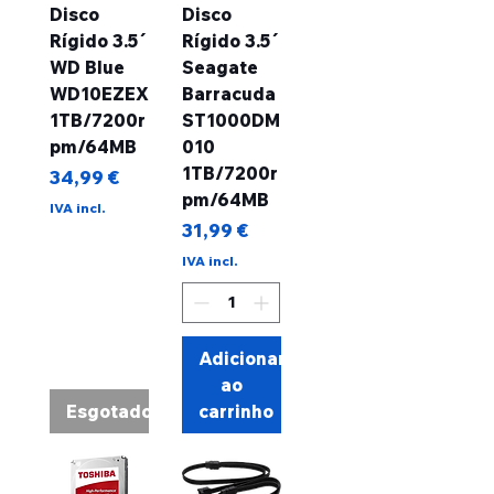
Disco
Disco
Rígido 3.5´
Rígido 3.5´
WD Blue
Seagate
WD10EZEX
Barracuda
1TB/7200r
ST1000DM
pm/64MB
010
1TB/7200r
Preço
34,99 €
pm/64MB
IVA incl.
Preço
31,99 €
IVA incl.
Adicionar
ao
Esgotado
carrinho