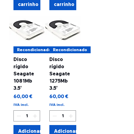
carrinho
carrinho
Recondicionado
Recondicionado
Disco
Disco
rígido
rígido
Seagate
Seagate
1081Mb
1275Mb
3.5'
3.5'
Preço
Preço
60,00 €
60,00 €
IVA incl.
IVA incl.
Adicionar
Adicionar