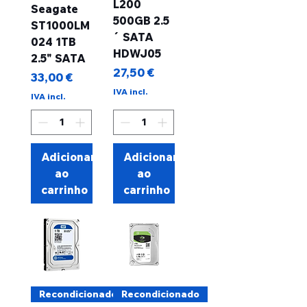
L200
Seagate
500GB 2.5
ST1000LM
´ SATA
024 1TB
HDWJ05
2.5" SATA
Preço
27,50 €
Preço
33,00 €
IVA incl.
IVA incl.
Adicionar
Adicionar
ao
ao
carrinho
carrinho
Recondicionado
Recondicionado