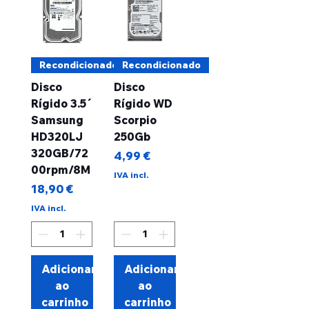
Recondicionado
Recondicionado
Disco
Disco
Rígido 3.5´
Rígido WD
Samsung
Scorpio
HD320LJ
250Gb
320GB/72
Preço
4,99 €
00rpm/8M
IVA incl.
Preço
18,90 €
IVA incl.
Adicionar
Adicionar
ao
ao
carrinho
carrinho