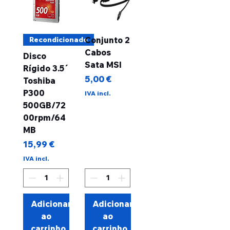
Recondicionado
Conjunto 2
Cabos
Disco
Sata MSI
Rígido 3.5´
Preço
5,00 €
Toshiba
P300
IVA incl.
500GB/72
00rpm/64
MB
Preço
15,99 €
IVA incl.
Adicionar
Adicionar
ao
ao
carrinho
carrinho