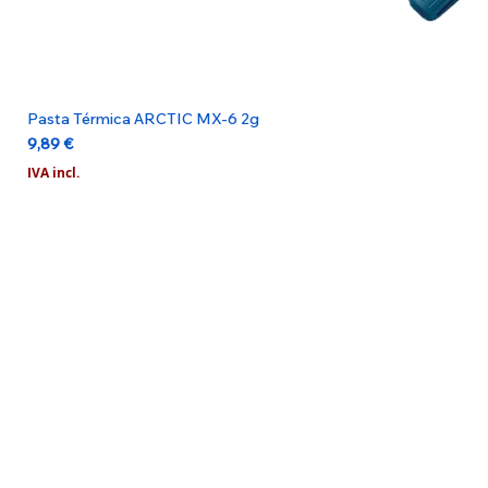
Pasta Térmica ARCTIC MX-6 2g
Preço
9,89 €
IVA incl.