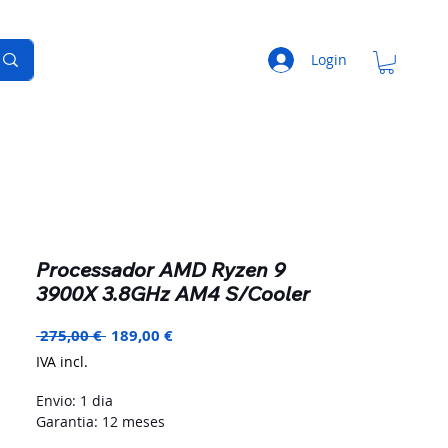
Login
Processador AMD Ryzen 9
3900X 3.8GHz AM4 S/Cooler
Preço
Preço
 275,00 € 
189,00 €
normal
promocional
IVA incl.
Envio: 1 dia
Garantia: 12 meses