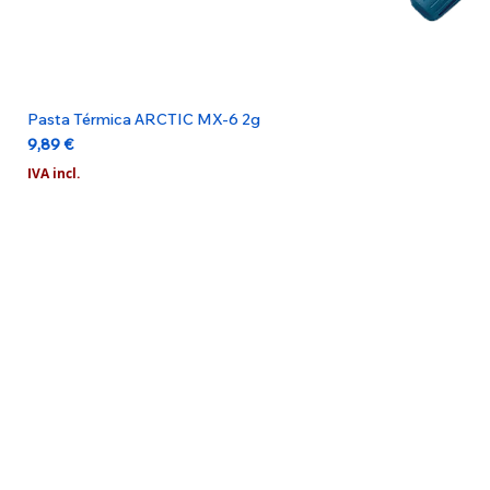
Pasta Térmica ARCTIC MX-6 2g
Preço
9,89 €
IVA incl.