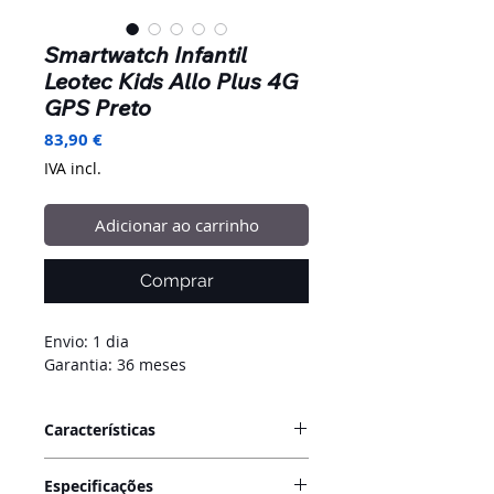
Smartwatch Infantil
Leotec Kids Allo Plus 4G
GPS Preto
Preço
83,90 €
IVA incl.
Adicionar ao carrinho
Comprar
Envio: 1 dia
Garantia: 36 meses
Características
Smartwatch infantil Leotec Kids
Especificações
Allo Plus 4G com GPS real