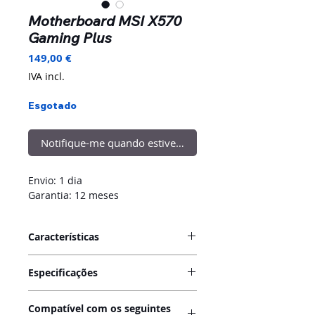
Motherboard MSI X570
Gaming Plus
Preço
149,00 €
IVA incl.
Esgotado
Notifique-me quando estiver disponível
Envio: 1 dia
Garantia: 12 meses
Características
A MSI X570 Gaming Plus é uma
Especificações
motherboard robusta para quem
procura fiabilidade e desempenho
Socket: AM4
com processadores AMD Ryzen.
Compatível com os seguintes
Chipset: AMD X570