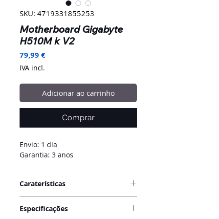
SKU: 4719331855253
Motherboard Gigabyte
H510M k V2
Preço
79,99 €
IVA incl.
Adicionar ao carrinho
Comprar
Envio: 1 dia
Garantia: 3 anos
Caraterísticas
Apresentamos a motherboard
Especificações
Intel® Ultra Durable
Gigabyte