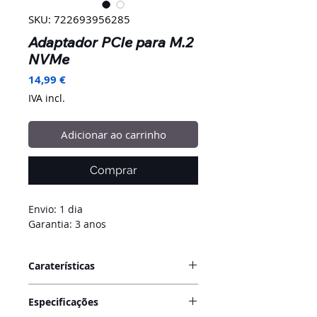
SKU: 722693956285
Adaptador PCIe para M.2
NVMe
Preço
14,99 €
IVA incl.
Adicionar ao carrinho
Comprar
Envio: 1 dia
Garantia: 3 anos
Caraterísticas
Este oferece um adaptador interno
Especificações
que liga um SSD NVMe M.2 ao PC