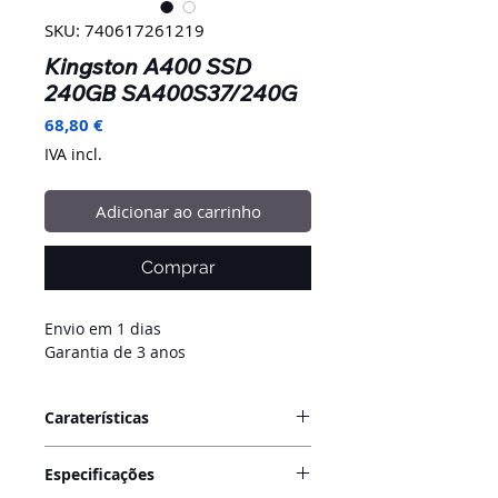
SKU: 740617261219
Kingston A400 SSD
240GB SA400S37/240G
Preço
68,80 €
IVA incl.
Adicionar ao carrinho
Comprar
Envio em 1 dias
Garantia de 3 anos
Caraterísticas
A unidade de estado sólido A400
Especificações
da Kingston oferece grandes