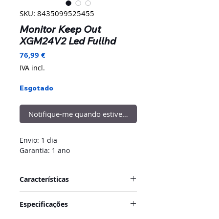
SKU: 8435099525455
Monitor Keep Out
XGM24V2 Led Fullhd
Preço
76,99 €
IVA incl.
Esgotado
Notifique-me quando estiver disponível
Envio: 1 dia
Garantia: 1 ano
Características
O
monitor Gaming
Especificações
XGM24V2
oferece uma combinação
de experiência inédita para você