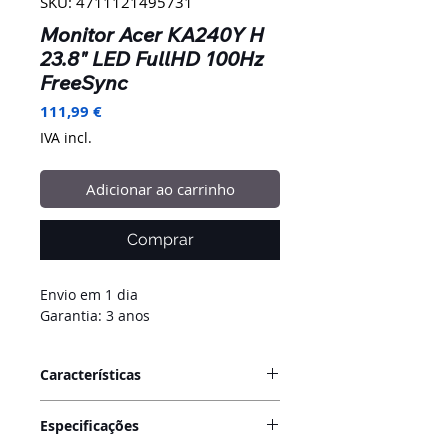
SKU: 4711121495731
Monitor Acer KA240Y H
23.8" LED FullHD 100Hz
FreeSync
Preço
111,99 €
IVA incl.
Adicionar ao carrinho
Comprar
Envio em 1 dia
Garantia:
3 anos
Características
O monitor
Acer KA240Y H
, da
série
Especificações
Acer KA
, está otimizado para uma