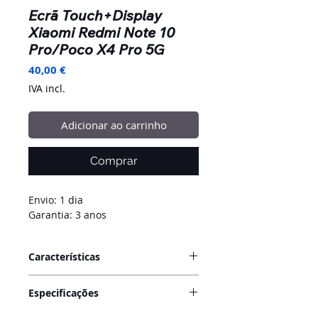
Ecrã Touch+Display
Xiaomi Redmi Note 10
Pro/Poco X4 Pro 5G
Preço
40,00 €
IVA incl.
Adicionar ao carrinho
Comprar
Envio: 1 dia
Garantia: 3 anos
Características
O ecrã para Samsung Galaxy A14
Especificações
5G (modelo SM-A146B/F) é uma
peça essencial para restaurar a