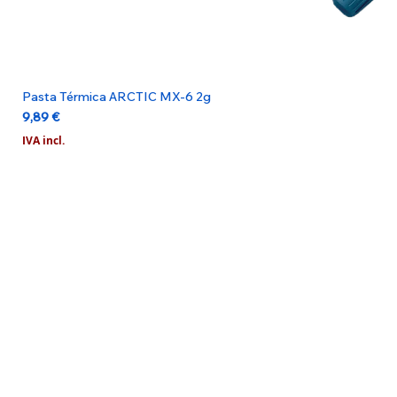
Pasta Térmica ARCTIC MX-6 2g
Preço
9,89 €
IVA incl.