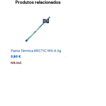
Produtos relacionados
Pasta Térmica ARCTIC MX-6 2g
Pack 4 Pilhas Toshiba AA
Alcalinas 1.5V
Preço
9,89 €
Preço
2,89 €
IVA incl.
IVA incl.