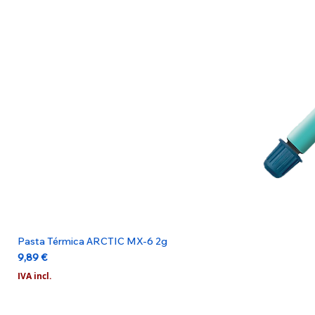
Pasta Térmica ARCTIC MX-6 2g
Preço
9,89 €
IVA incl.