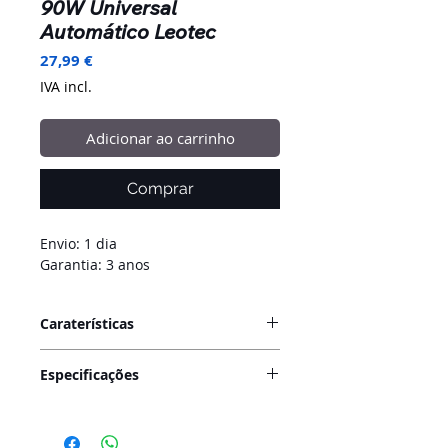
90W Universal
Automático Leotec
Preço
27,99 €
IVA incl.
Adicionar ao carrinho
Comprar
Envio: 1 dia
Garantia: 3 anos
Caraterísticas
Se perdeste o carregador do teu
Especificações
portátil e não consegues encontrar
o mesmo modelo, ou se
Gestão de energia
simplesmente desejas um
Tensão: 100-240
substituto, a Leotec oferece a