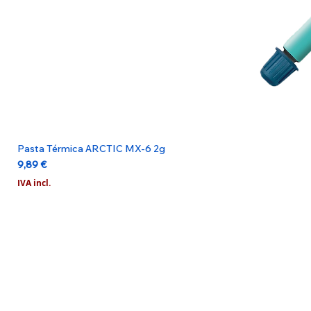
Pasta Térmica ARCTIC MX-6 2g
Preço
9,89 €
IVA incl.