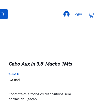
Login
Cabo Aux In 3.5' Macho 1Mts
Preço
6,32 €
IVA incl.
Contecta-te a todos os dispositivos sem
perdas de ligação.
Liga o teu telemovel ao rádio do teu