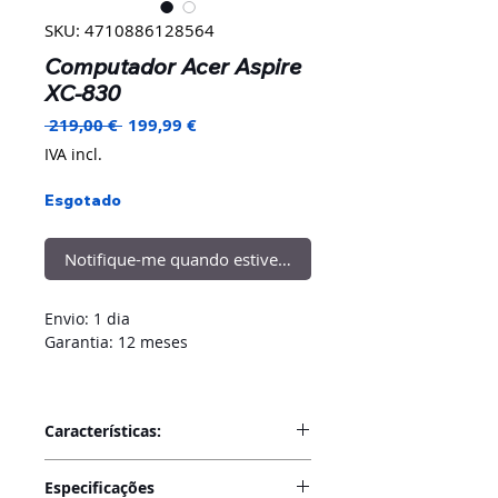
SKU: 4710886128564
Computador Acer Aspire
XC-830
Preço
Preço
 219,00 € 
199,99 €
normal
promocional
IVA incl.
Esgotado
Notifique-me quando estiver disponível
Envio: 1 dia
Garantia: 12 meses
Características:
*Exposição - poderá ter marcas
Especificações
cosméticas ou de manuseamento