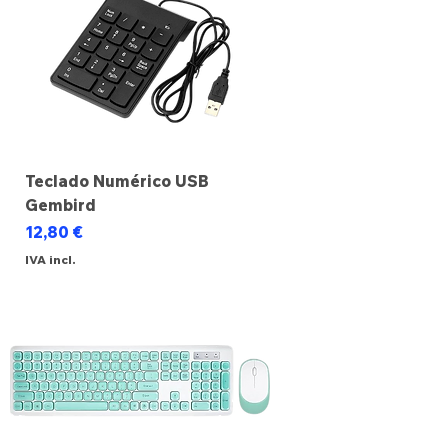
Teclado Numérico USB
Gembird
Preço
12,80 €
IVA incl.