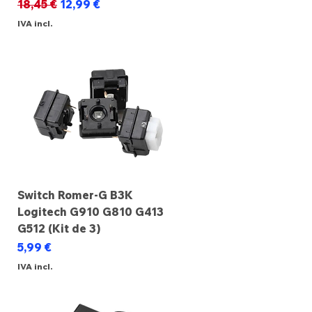
Preço normal
Preço promocional
18,45 €
12,99 €
IVA incl.
Switch Romer-G B3K
Logitech G910 G810 G413
G512 (Kit de 3)
Preço
5,99 €
IVA incl.