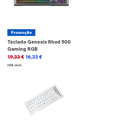
Promoção
Teclado Genesis Rhod 500
Gaming RGB
Preço normal
Preço promocional
19,33 €
16,33 €
IVA incl.