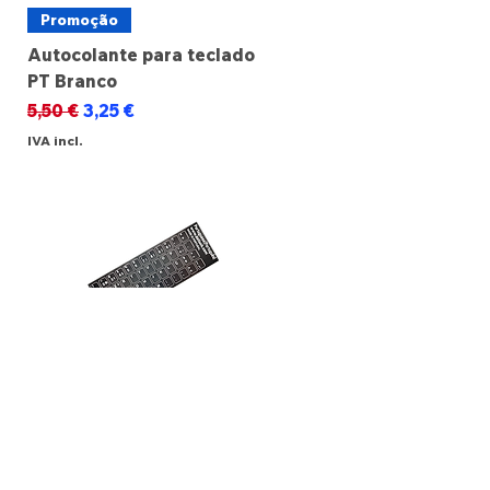
Promoção
Autocolante para teclado
PT Branco
Preço normal
Preço promocional
5,50 €
3,25 €
IVA incl.
Promoção
Autocolante para teclado
PT Preto