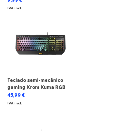
9,99 €
IVA incl.
Teclado semi-mecânico
gaming Krom Kuma RGB
Preço
45,99 €
IVA incl.