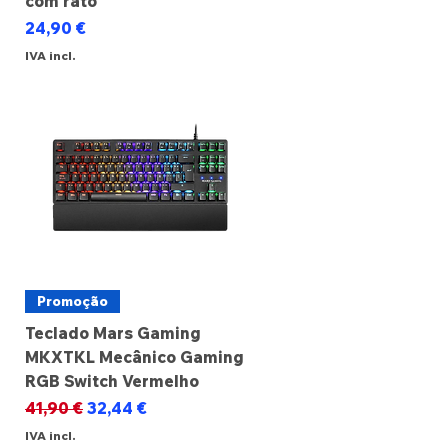
com rato
Preço
24,90 €
IVA incl.
Promoção
Teclado Mars Gaming
MKXTKL Mecânico Gaming
RGB Switch Vermelho
Preço normal
Preço promocional
41,90 €
32,44 €
IVA incl.