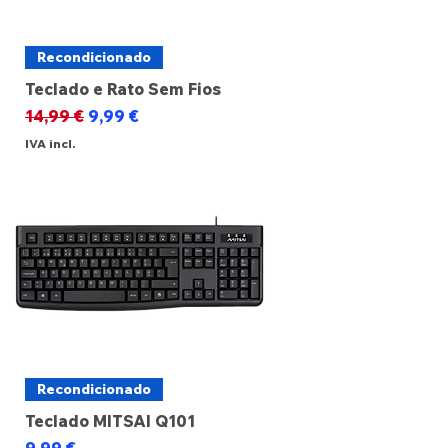
Recondicionado
Teclado e Rato Sem Fios
Preço normal
Preço promocional
14,99 €
9,99 €
IVA incl.
Recondicionado
Teclado MITSAI Q101
Preço