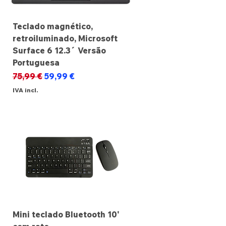
Teclado magnético,
retroiluminado, Microsoft
Surface 6 12.3´ Versão
Portuguesa
Preço normal
Preço promocional
75,99 €
59,99 €
IVA incl.
Mini teclado Bluetooth 10'