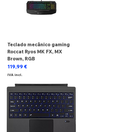
Teclado mecânico gaming
Roccat Ryos MK FX, MX
Brown, RGB
Preço
119,99 €
IVA incl.