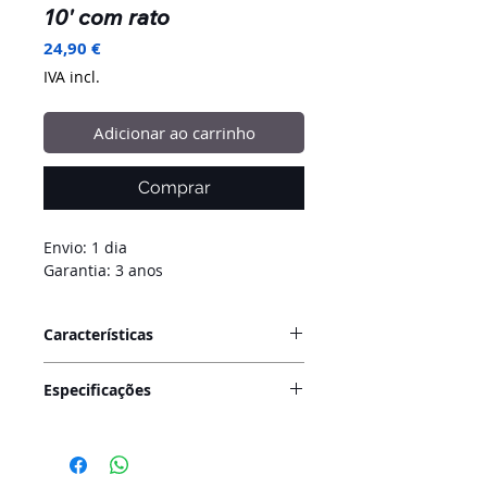
10' com rato
Preço
24,90 €
IVA incl.
Adicionar ao carrinho
Comprar
Envio: 1 dia
Garantia: 3 anos
Características
Teclado Bluetooth® de design
Especificações
compacto, ultra fino.
Ideal para usar com portáteis,
Conecção: Bluetooth 3.0
tablets, smartphones...
Mecanismo: membrana
Compatível com qualquer sistema
Autonomia em Stand by 100