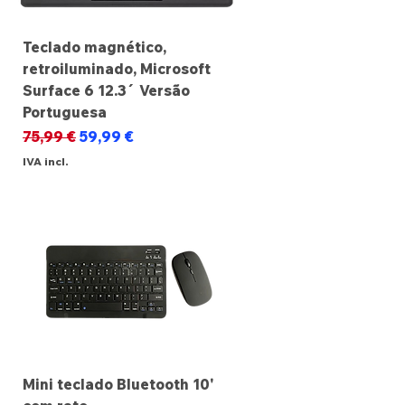
Teclado magnético,
retroiluminado, Microsoft
Surface 6 12.3´ Versão
Portuguesa
Preço normal
Preço promocional
75,99 €
59,99 €
IVA incl.
Mini teclado Bluetooth 10'