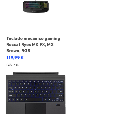
Teclado mecânico gaming
Roccat Ryos MK FX, MX
Brown, RGB
Preço
119,99 €
IVA incl.