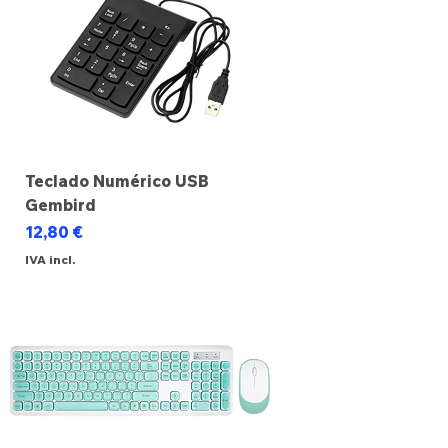
Teclado Numérico USB
Gembird
Preço
12,80 €
IVA incl.