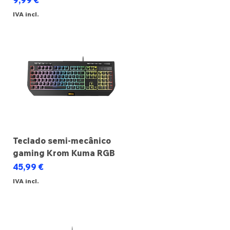
9,99 €
IVA incl.
Teclado semi-mecânico
gaming Krom Kuma RGB
Preço
45,99 €
IVA incl.