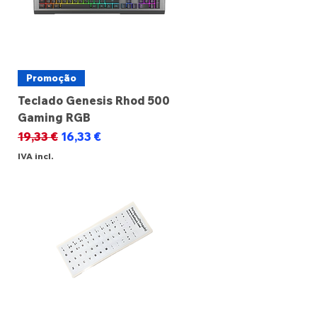
Promoção
Teclado Genesis Rhod 500
Gaming RGB
Preço normal
Preço promocional
19,33 €
16,33 €
IVA incl.