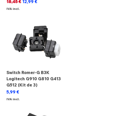
Preço normal
Preço promocional
18,45 €
12,99 €
IVA incl.
Switch Romer-G B3K
Logitech G910 G810 G413
G512 (Kit de 3)
Preço
5,99 €
IVA incl.