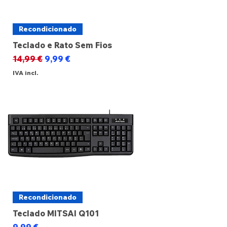
Recondicionado
Teclado e Rato Sem Fios
Preço normal
Preço promocional
14,99 €
9,99 €
IVA incl.
Recondicionado
Teclado MITSAI Q101
Preço