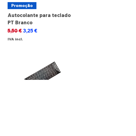
Promoção
Autocolante para teclado
PT Branco
Preço normal
Preço promocional
5,50 €
3,25 €
IVA incl.
Promoção
Autocolante para teclado
PT Preto