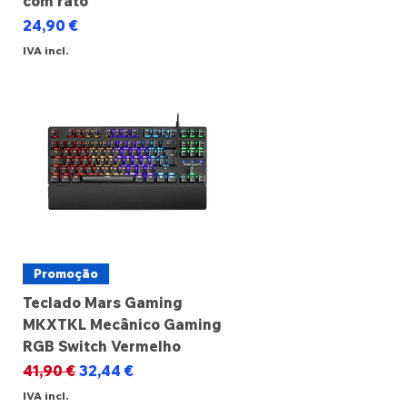
com rato
Preço
24,90 €
IVA incl.
Promoção
Teclado Mars Gaming
MKXTKL Mecânico Gaming
RGB Switch Vermelho
Preço normal
Preço promocional
41,90 €
32,44 €
IVA incl.