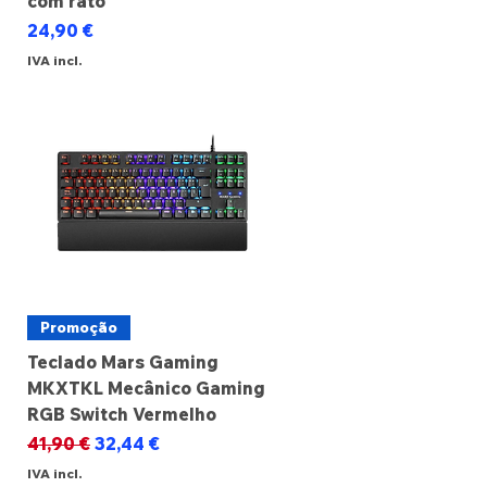
com rato
Preço
24,90 €
IVA incl.
Promoção
Teclado Mars Gaming
MKXTKL Mecânico Gaming
RGB Switch Vermelho
Preço normal
Preço promocional
41,90 €
32,44 €
IVA incl.