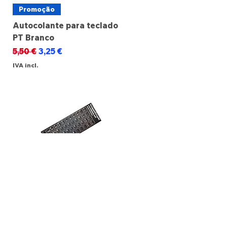
Promoção
Autocolante para teclado
PT Branco
Preço normal
Preço promocional
5,50 €
3,25 €
IVA incl.
Promoção
Autocolante para teclado
PT Preto