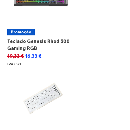
Promoção
Teclado Genesis Rhod 500
Gaming RGB
Preço normal
Preço promocional
19,33 €
16,33 €
IVA incl.