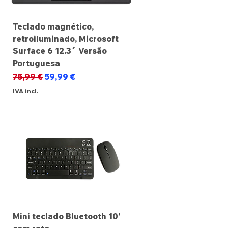
Teclado magnético,
retroiluminado, Microsoft
Surface 6 12.3´ Versão
Portuguesa
Preço normal
Preço promocional
75,99 €
59,99 €
IVA incl.
Mini teclado Bluetooth 10'