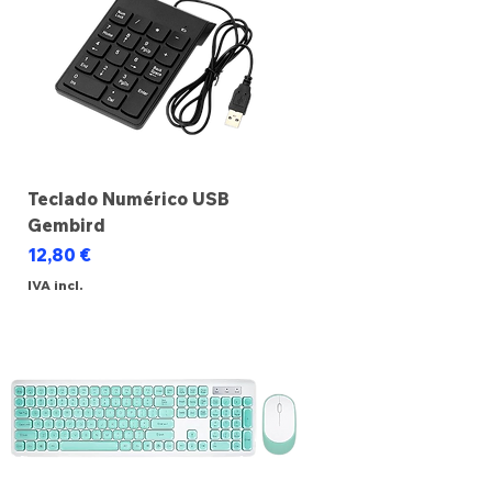
Teclado Numérico USB
Gembird
Preço
12,80 €
IVA incl.