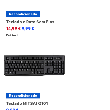
Recondicionado
Teclado e Rato Sem Fios
Preço normal
Preço promocional
14,99 €
9,99 €
IVA incl.
Recondicionado
Teclado MITSAI Q101
Preço