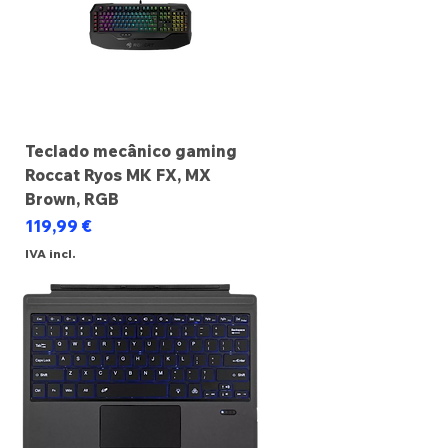
Teclado mecânico gaming
Roccat Ryos MK FX, MX
Brown, RGB
Preço
119,99 €
IVA incl.