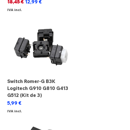
Preço normal
Preço promocional
18,45 €
12,99 €
IVA incl.
Switch Romer-G B3K
Logitech G910 G810 G413
G512 (Kit de 3)
Preço
5,99 €
IVA incl.