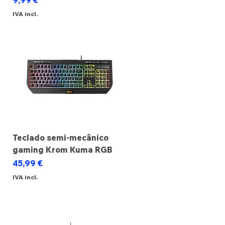
9,99 €
IVA incl.
Teclado semi-mecânico
gaming Krom Kuma RGB
Preço
45,99 €
IVA incl.