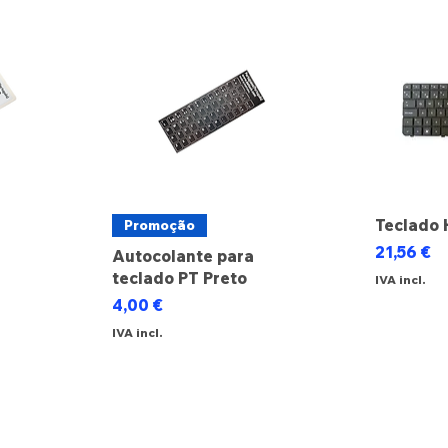
Teclado 
Promoção
Preço
21,56 €
Autocolante para
teclado PT Preto
IVA incl.
cional
Preço
4,00 €
IVA incl.