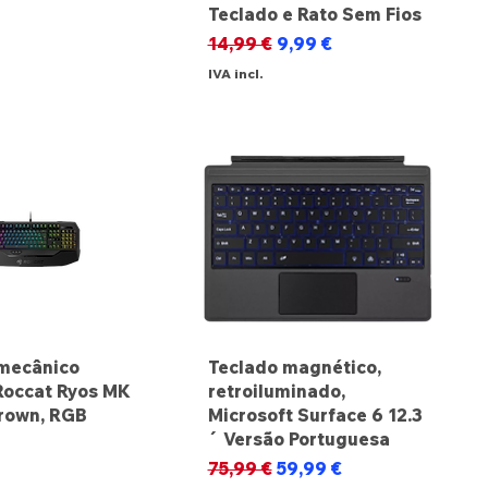
Teclado e Rato Sem Fios
Preço normal
Preço promocional
14,99 €
9,99 €
IVA incl.
mecânico
Teclado magnético,
Roccat Ryos MK
retroiluminado,
rown, RGB
Microsoft Surface 6 12.3
´ Versão Portuguesa
Preço normal
Preço promocional
75,99 €
59,99 €