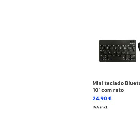
Mini teclado Bluet
10' com rato
Preço
24,90 €
IVA incl.