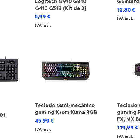
Logitech G910 G810
Gembird
ocional
G413 G512 (Kit de 3)
Preço
12,80 €
Preço
5,99 €
IVA incl.
IVA incl.
Teclado semi-mecânico
Teclado 
gaming Krom Kuma RGB
gaming 
101
FX, MX B
Preço
45,99 €
Preço
119,99 €
IVA incl.
IVA incl.