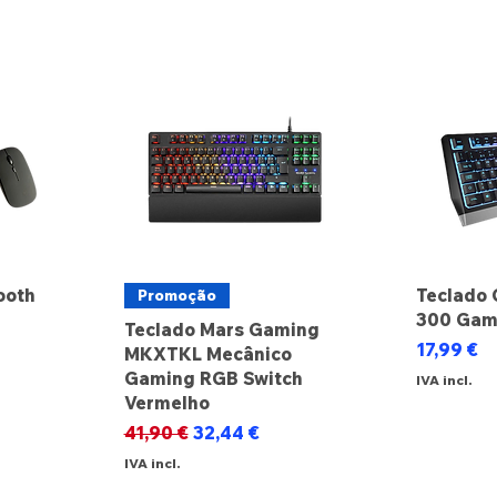
ooth
Teclado 
Promoção
300 Gam
Teclado Mars Gaming
Preço
17,99 €
MKXTKL Mecânico
Gaming RGB Switch
IVA incl.
Vermelho
Preço normal
Preço promocional
41,90 €
32,44 €
IVA incl.