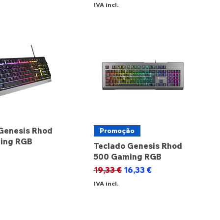
IVA incl.
Genesis Rhod
Promoção
ing RGB
Teclado Genesis Rhod
500 Gaming RGB
Preço normal
Preço promocional
19,33 €
16,33 €
IVA incl.