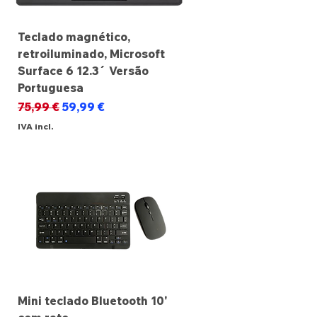
Teclado magnético,
retroiluminado, Microsoft
Surface 6 12.3´ Versão
Portuguesa
Preço normal
Preço promocional
75,99 €
59,99 €
IVA incl.
Mini teclado Bluetooth 10'