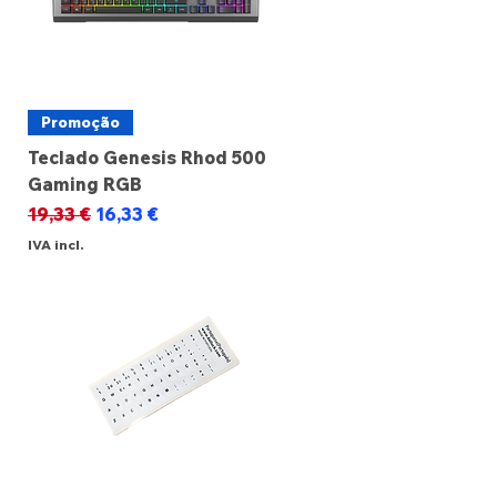
Promoção
Teclado Genesis Rhod 500
Gaming RGB
Preço normal
Preço promocional
19,33 €
16,33 €
IVA incl.