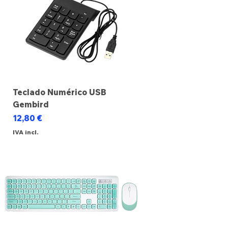
Teclado Numérico USB
Gembird
Preço
12,80 €
IVA incl.