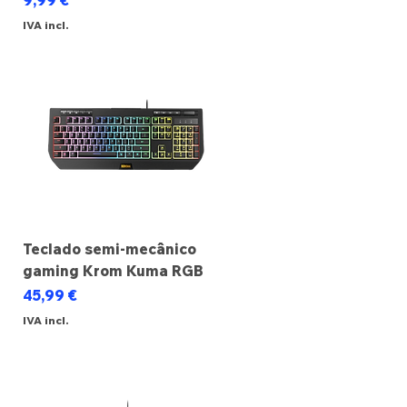
9,99 €
IVA incl.
Teclado semi-mecânico
gaming Krom Kuma RGB
Preço
45,99 €
IVA incl.