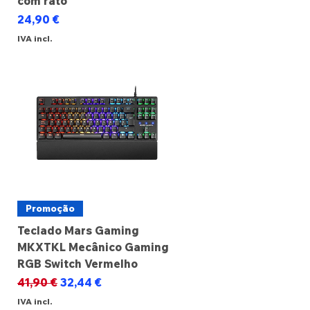
com rato
Preço
24,90 €
IVA incl.
Promoção
Teclado Mars Gaming
MKXTKL Mecânico Gaming
RGB Switch Vermelho
Preço normal
Preço promocional
41,90 €
32,44 €
IVA incl.