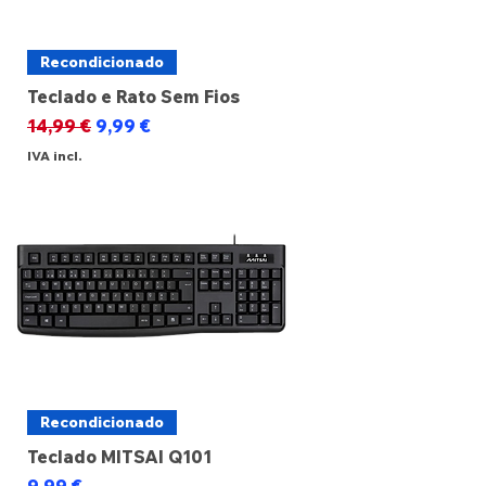
Recondicionado
Teclado e Rato Sem Fios
Preço normal
Preço promocional
14,99 €
9,99 €
IVA incl.
Recondicionado
Teclado MITSAI Q101
Preço