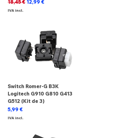
Preço normal
Preço promocional
18,45 €
12,99 €
IVA incl.
Switch Romer-G B3K
Logitech G910 G810 G413
G512 (Kit de 3)
Preço
5,99 €
IVA incl.