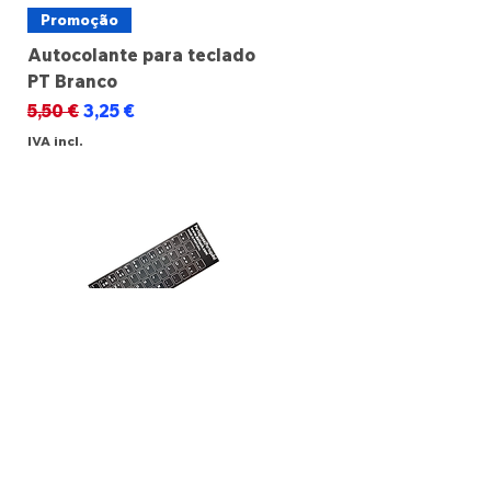
Promoção
Autocolante para teclado
PT Branco
Preço normal
Preço promocional
5,50 €
3,25 €
IVA incl.
Promoção
Autocolante para teclado
PT Preto