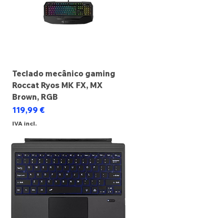
Teclado mecânico gaming
Roccat Ryos MK FX, MX
Brown, RGB
Preço
119,99 €
IVA incl.