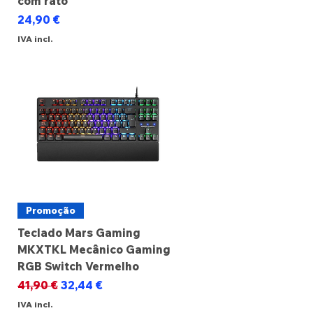
com rato
Preço
24,90 €
IVA incl.
Promoção
Teclado Mars Gaming
MKXTKL Mecânico Gaming
RGB Switch Vermelho
Preço normal
Preço promocional
41,90 €
32,44 €
IVA incl.