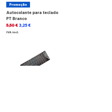
Promoção
Autocolante para teclado
PT Branco
Preço normal
Preço promocional
5,50 €
3,25 €
IVA incl.
Promoção
Autocolante para teclado
PT Preto