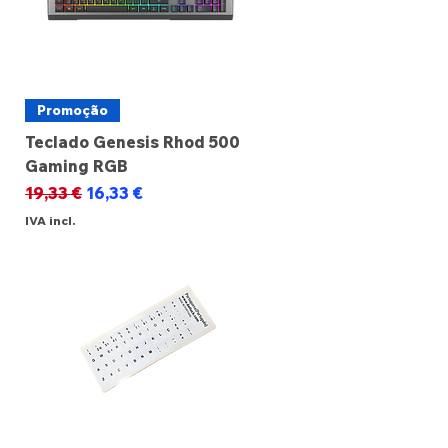
Promoção
Teclado Genesis Rhod 500
Gaming RGB
Preço normal
Preço promocional
19,33 €
16,33 €
IVA incl.