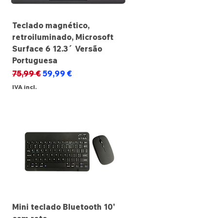
Teclado magnético,
retroiluminado, Microsoft
Surface 6 12.3´ Versão
Portuguesa
Preço normal
Preço promocional
75,99 €
59,99 €
IVA incl.
Mini teclado Bluetooth 10'