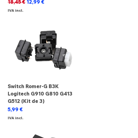
Preço normal
Preço promocional
18,45 €
12,99 €
IVA incl.
Switch Romer-G B3K
Logitech G910 G810 G413
G512 (Kit de 3)
Preço
5,99 €
IVA incl.