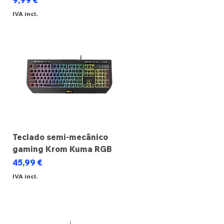
9,99 €
IVA incl.
Teclado semi-mecânico
gaming Krom Kuma RGB
Preço
45,99 €
IVA incl.