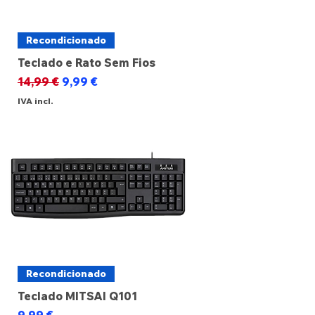
Recondicionado
Teclado e Rato Sem Fios
Preço normal
Preço promocional
14,99 €
9,99 €
IVA incl.
Recondicionado
Teclado MITSAI Q101
Preço