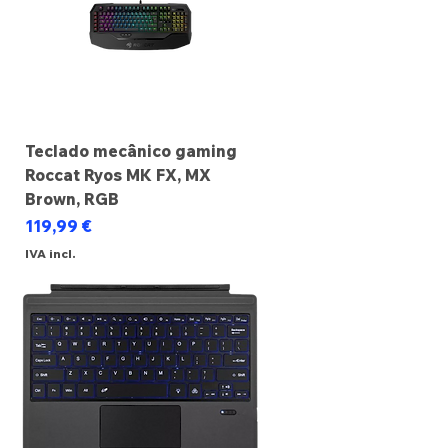
Teclado mecânico gaming
Roccat Ryos MK FX, MX
Brown, RGB
Preço
119,99 €
IVA incl.