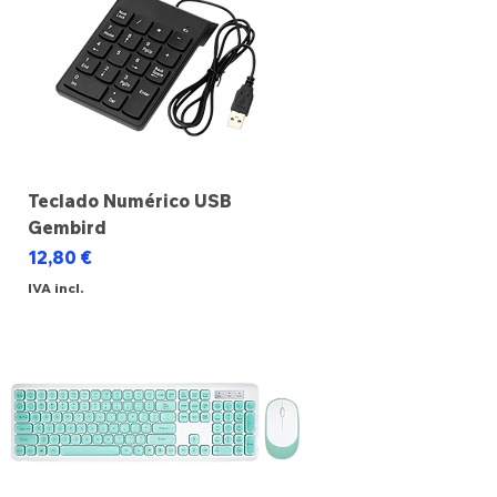
Teclado Numérico USB
Gembird
Preço
12,80 €
IVA incl.