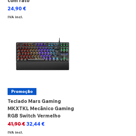
com rato
Preço
24,90 €
IVA incl.
Promoção
Teclado Mars Gaming
MKXTKL Mecânico Gaming
RGB Switch Vermelho
Preço normal
Preço promocional
41,90 €
32,44 €
IVA incl.