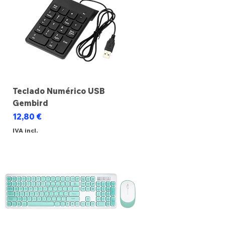
Teclado Numérico USB
Gembird
Preço
12,80 €
IVA incl.