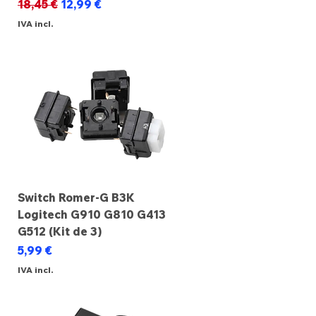
Preço normal
Preço promocional
18,45 €
12,99 €
IVA incl.
Switch Romer-G B3K
Logitech G910 G810 G413
G512 (Kit de 3)
Preço
5,99 €
IVA incl.