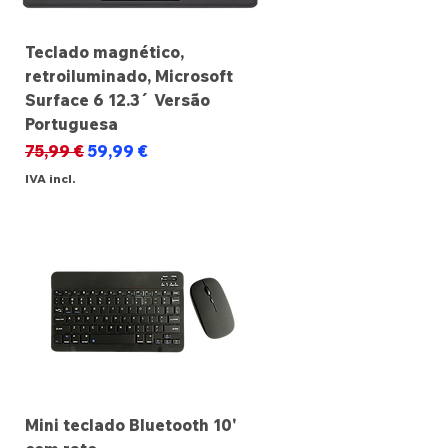
Teclado magnético,
retroiluminado, Microsoft
Surface 6 12.3´ Versão
Portuguesa
Preço normal
Preço promocional
75,99 €
59,99 €
IVA incl.
Mini teclado Bluetooth 10'