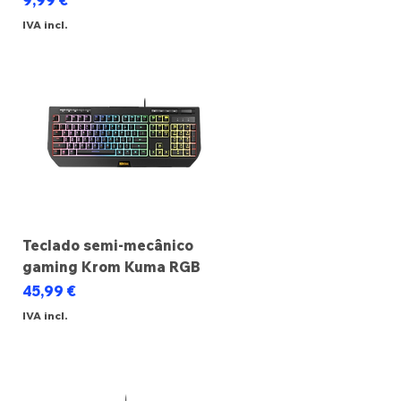
9,99 €
IVA incl.
Teclado semi-mecânico
gaming Krom Kuma RGB
Preço
45,99 €
IVA incl.