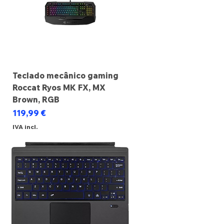
Teclado mecânico gaming
Roccat Ryos MK FX, MX
Brown, RGB
Preço
119,99 €
IVA incl.