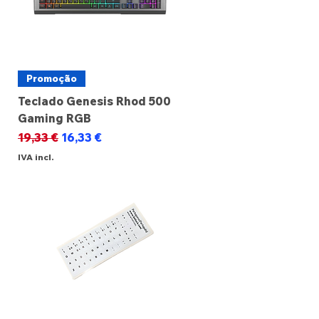
Promoção
Teclado Genesis Rhod 500
Gaming RGB
Preço normal
Preço promocional
19,33 €
16,33 €
IVA incl.