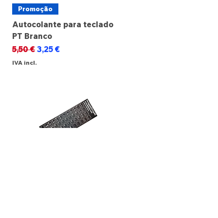
Promoção
Autocolante para teclado
PT Branco
Preço normal
Preço promocional
5,50 €
3,25 €
IVA incl.
Promoção
Autocolante para teclado
PT Preto