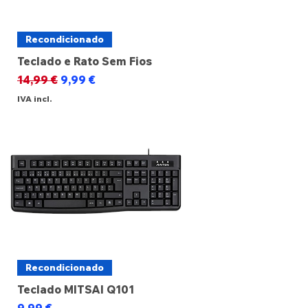
Recondicionado
Teclado e Rato Sem Fios
Preço normal
Preço promocional
14,99 €
9,99 €
IVA incl.
Recondicionado
Teclado MITSAI Q101
Preço