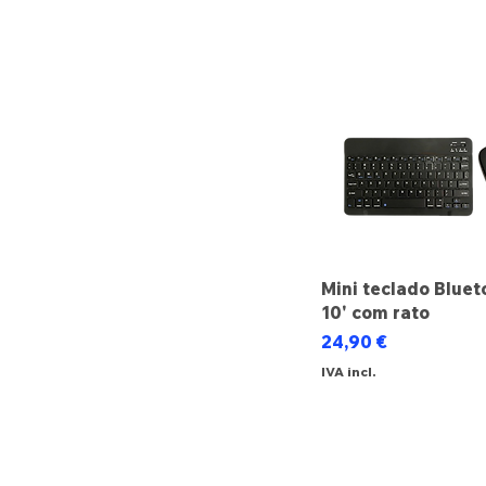
Mini teclado Bluet
10' com rato
Preço
24,90 €
IVA incl.