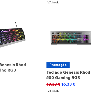
IVA incl.
Genesis Rhod
Promoção
ing RGB
Teclado Genesis Rhod
500 Gaming RGB
Preço normal
Preço promocional
19,33 €
16,33 €
IVA incl.