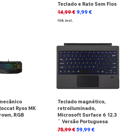
Teclado e Rato Sem Fios
Preço normal
Preço promocional
14,99 €
9,99 €
IVA incl.
mecânico
Teclado magnético,
Roccat Ryos MK
retroiluminado,
rown, RGB
Microsoft Surface 6 12.3
´ Versão Portuguesa
Preço normal
Preço promocional
75,99 €
59,99 €