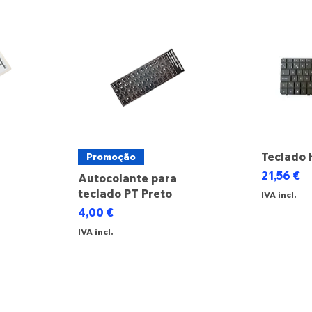
Teclado 
Promoção
Preço
21,56 €
Autocolante para
teclado PT Preto
IVA incl.
cional
Preço
4,00 €
IVA incl.