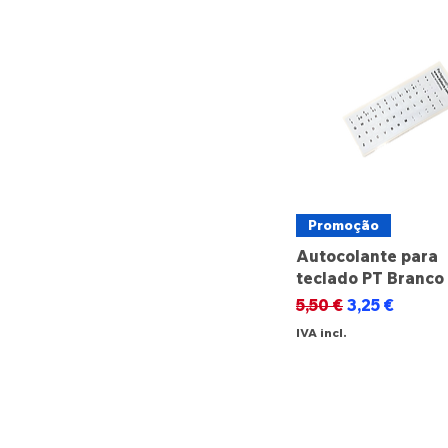
Promoção
Autocolante para
teclado PT Branco
Preço normal
Preço promo
5,50 €
3,25 €
IVA incl.