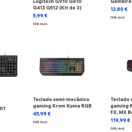
Logitech G910 G810
Gembird
ocional
G413 G512 (Kit de 3)
Preço
12,80 €
Preço
5,99 €
IVA incl.
IVA incl.
Teclado semi-mecânico
Teclado 
gaming Krom Kuma RGB
gaming 
101
FX, MX B
Preço
45,99 €
Preço
119,99 €
IVA incl.
IVA incl.