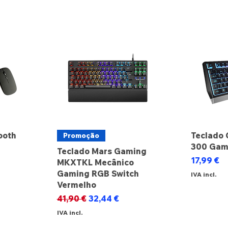
ooth
Teclado 
Promoção
300 Gam
Teclado Mars Gaming
Preço
17,99 €
MKXTKL Mecânico
Gaming RGB Switch
IVA incl.
Vermelho
Preço normal
Preço promocional
41,90 €
32,44 €
IVA incl.