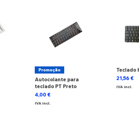
Teclado 
Promoção
Preço
21,56 €
Autocolante para
teclado PT Preto
IVA incl.
cional
Preço
4,00 €
IVA incl.