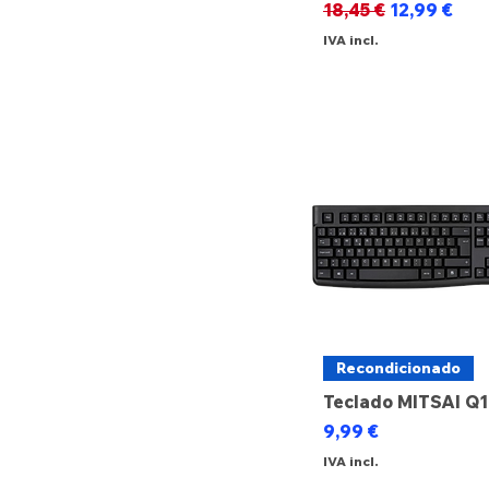
Preço normal
Preço prom
18,45 €
12,99 €
€ 3
€ 120
IVA incl.
Recondicionado
Teclado MITSAI Q
Preço
9,99 €
IVA incl.