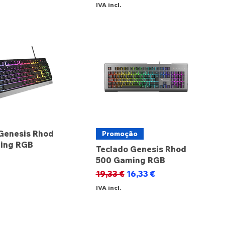
IVA incl.
Genesis Rhod
Promoção
ing RGB
Teclado Genesis Rhod
500 Gaming RGB
Preço normal
Preço promocional
19,33 €
16,33 €
IVA incl.