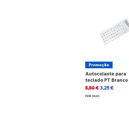
Promoção
Autocolante para
teclado PT Branco
Preço normal
Preço promo
5,50 €
3,25 €
IVA incl.