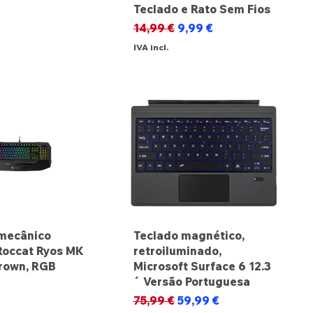
Teclado e Rato Sem Fios
Preço normal
Preço promocional
14,99 €
9,99 €
IVA incl.
mecânico
Teclado magnético,
Roccat Ryos MK
retroiluminado,
rown, RGB
Microsoft Surface 6 12.3
´ Versão Portuguesa
Preço normal
Preço promocional
75,99 €
59,99 €