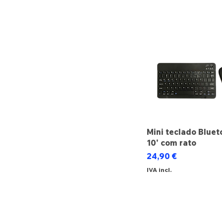
Mini teclado Bluet
10' com rato
Preço
24,90 €
IVA incl.