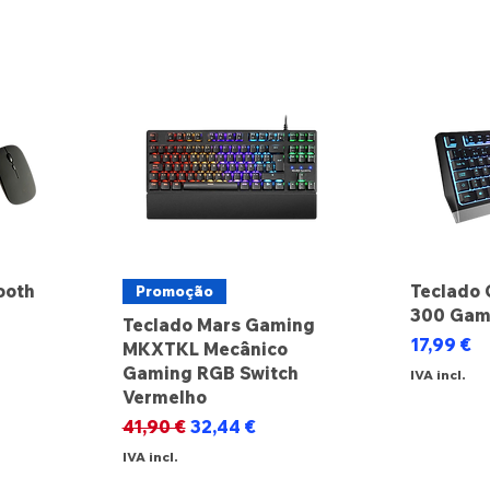
ooth
Teclado 
Promoção
300 Gam
Teclado Mars Gaming
Preço
17,99 €
MKXTKL Mecânico
Gaming RGB Switch
IVA incl.
Vermelho
Preço normal
Preço promocional
41,90 €
32,44 €
IVA incl.