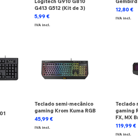
Logitech G910 G810
Gembird
ocional
G413 G512 (Kit de 3)
Preço
12,80 €
Preço
5,99 €
IVA incl.
IVA incl.
Teclado semi-mecânico
Teclado 
gaming Krom Kuma RGB
gaming 
101
FX, MX B
Preço
45,99 €
Preço
119,99 €
IVA incl.
IVA incl.