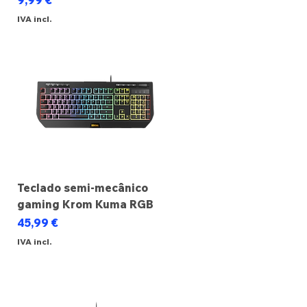
9,99 €
IVA incl.
Teclado semi-mecânico
gaming Krom Kuma RGB
Preço
45,99 €
IVA incl.