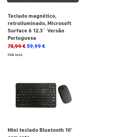
Teclado magnético,
retroiluminado, Microsoft
Surface 6 12.3´ Versão
Portuguesa
Preço normal
Preço promocional
75,99 €
59,99 €
IVA incl.
Mini teclado Bluetooth 10'