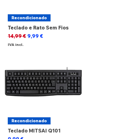
Recondicionado
Teclado e Rato Sem Fios
Preço normal
Preço promocional
14,99 €
9,99 €
IVA incl.
Recondicionado
Teclado MITSAI Q101
Preço