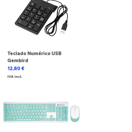
Teclado Numérico USB
Gembird
Preço
12,80 €
IVA incl.