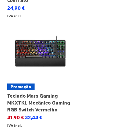
com rato
Preço
24,90 €
IVA incl.
Promoção
Teclado Mars Gaming
MKXTKL Mecânico Gaming
RGB Switch Vermelho
Preço normal
Preço promocional
41,90 €
32,44 €
IVA incl.