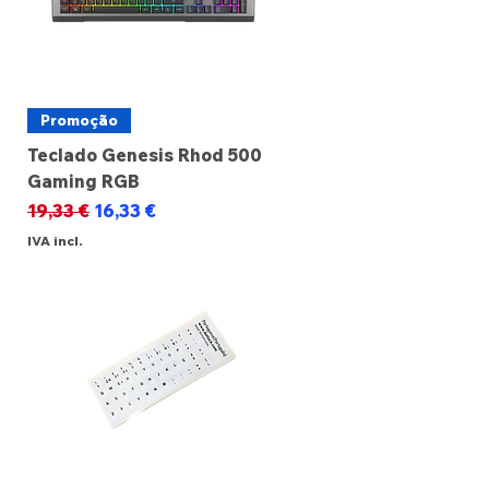
Promoção
Teclado Genesis Rhod 500
Gaming RGB
Preço normal
Preço promocional
19,33 €
16,33 €
IVA incl.