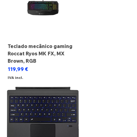
Teclado mecânico gaming
Roccat Ryos MK FX, MX
Brown, RGB
Preço
119,99 €
IVA incl.