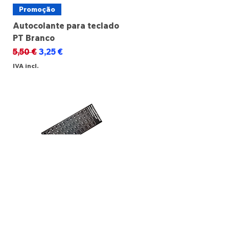
Promoção
Autocolante para teclado
PT Branco
Preço normal
Preço promocional
5,50 €
3,25 €
IVA incl.
Promoção
Autocolante para teclado
PT Preto