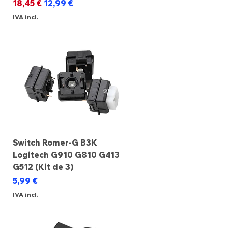
Preço normal
Preço promocional
18,45 €
12,99 €
IVA incl.
Switch Romer-G B3K
Logitech G910 G810 G413
G512 (Kit de 3)
Preço
5,99 €
IVA incl.