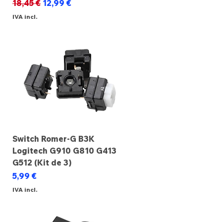
Preço normal
Preço promocional
18,45 €
12,99 €
IVA incl.
Switch Romer-G B3K
Logitech G910 G810 G413
G512 (Kit de 3)
Preço
5,99 €
IVA incl.