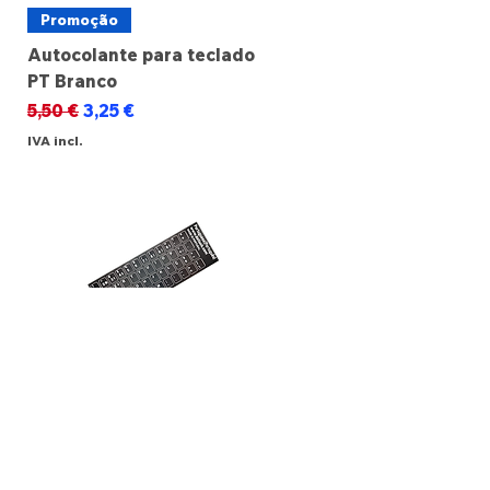
Promoção
Autocolante para teclado
PT Branco
Preço normal
Preço promocional
5,50 €
3,25 €
IVA incl.
Promoção
Autocolante para teclado
PT Preto