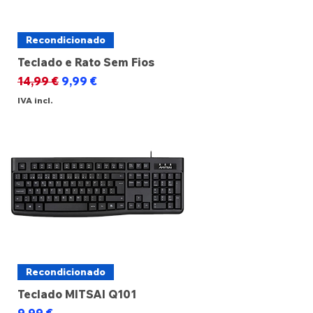
Recondicionado
Teclado e Rato Sem Fios
Preço normal
Preço promocional
14,99 €
9,99 €
IVA incl.
Recondicionado
Teclado MITSAI Q101
Preço