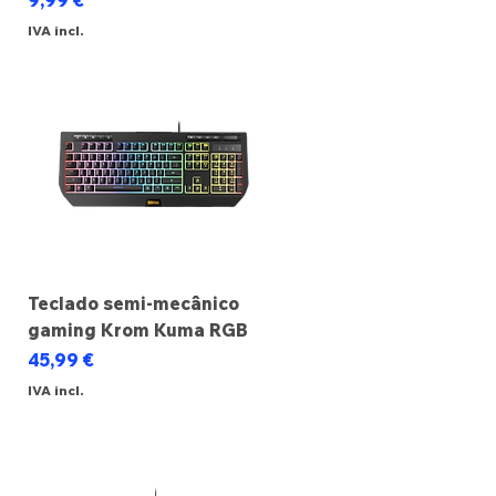
9,99 €
IVA incl.
Teclado semi-mecânico
gaming Krom Kuma RGB
Preço
45,99 €
IVA incl.