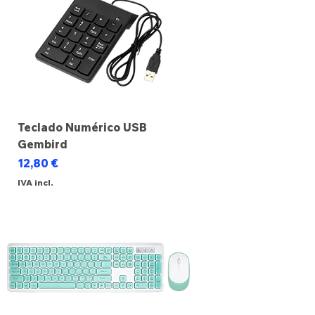
Teclado Numérico USB
Gembird
Preço
12,80 €
IVA incl.