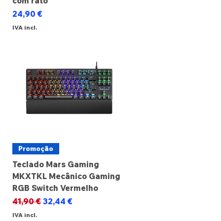
com rato
Preço
24,90 €
IVA incl.
Promoção
Teclado Mars Gaming
MKXTKL Mecânico Gaming
RGB Switch Vermelho
Preço normal
Preço promocional
41,90 €
32,44 €
IVA incl.