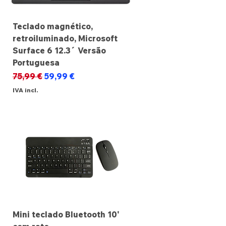
Teclado magnético,
retroiluminado, Microsoft
Surface 6 12.3´ Versão
Portuguesa
Preço normal
Preço promocional
75,99 €
59,99 €
IVA incl.
Mini teclado Bluetooth 10'