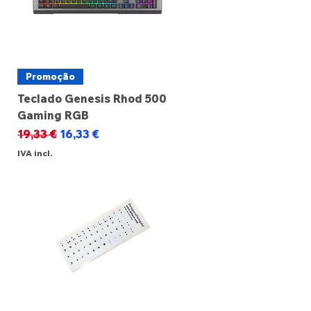
Promoção
Teclado Genesis Rhod 500
Gaming RGB
Preço normal
Preço promocional
19,33 €
16,33 €
IVA incl.