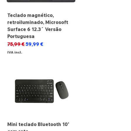
Teclado magnético,
retroiluminado, Microsoft
Surface 6 12.3´ Versão
Portuguesa
Preço normal
Preço promocional
75,99 €
59,99 €
IVA incl.
Mini teclado Bluetooth 10'