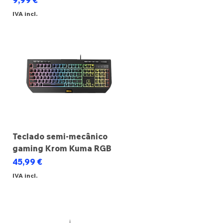
9,99 €
IVA incl.
Teclado semi-mecânico
gaming Krom Kuma RGB
Preço
45,99 €
IVA incl.