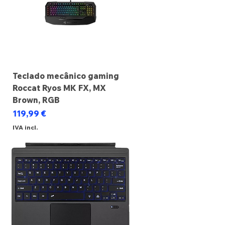
Teclado mecânico gaming
Roccat Ryos MK FX, MX
Brown, RGB
Preço
119,99 €
IVA incl.