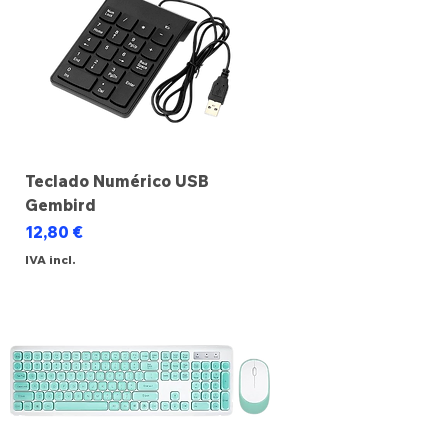
Teclado Numérico USB
Gembird
Preço
12,80 €
IVA incl.