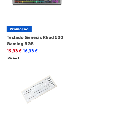
Promoção
Teclado Genesis Rhod 500
Gaming RGB
Preço normal
Preço promocional
19,33 €
16,33 €
IVA incl.