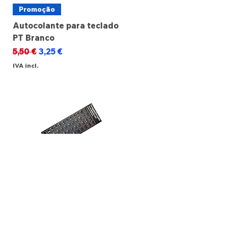
Promoção
Autocolante para teclado
PT Branco
Preço normal
Preço promocional
5,50 €
3,25 €
IVA incl.
Promoção
Autocolante para teclado
PT Preto