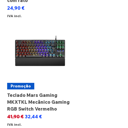
com rato
Preço
24,90 €
IVA incl.
Promoção
Teclado Mars Gaming
MKXTKL Mecânico Gaming
RGB Switch Vermelho
Preço normal
Preço promocional
41,90 €
32,44 €
IVA incl.