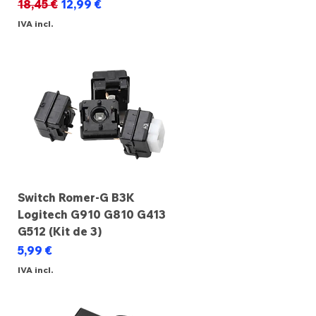
Preço normal
Preço promocional
18,45 €
12,99 €
IVA incl.
Switch Romer-G B3K
Logitech G910 G810 G413
G512 (Kit de 3)
Preço
5,99 €
IVA incl.