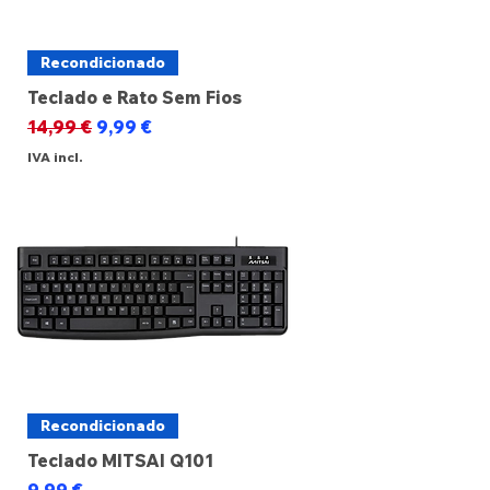
Recondicionado
Teclado e Rato Sem Fios
Preço normal
Preço promocional
14,99 €
9,99 €
IVA incl.
Recondicionado
Teclado MITSAI Q101
Preço