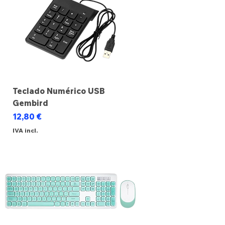
Teclado Numérico USB
Gembird
Preço
12,80 €
IVA incl.