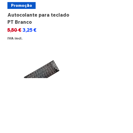
Promoção
Autocolante para teclado
PT Branco
Preço normal
Preço promocional
5,50 €
3,25 €
IVA incl.
Promoção
Autocolante para teclado
PT Preto