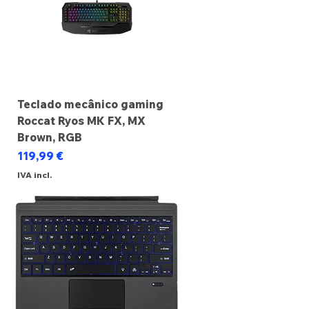
Teclado mecânico gaming
Roccat Ryos MK FX, MX
Brown, RGB
Preço
119,99 €
IVA incl.