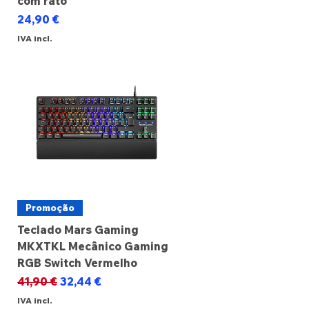
com rato
Preço
24,90 €
IVA incl.
Promoção
Teclado Mars Gaming
MKXTKL Mecânico Gaming
RGB Switch Vermelho
Preço normal
Preço promocional
41,90 €
32,44 €
IVA incl.