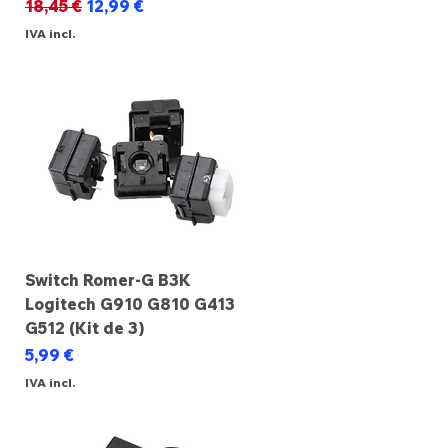
Preço normal
Preço promocional
18,45 €
12,99 €
IVA incl.
Switch Romer-G B3K
Logitech G910 G810 G413
G512 (Kit de 3)
Preço
5,99 €
IVA incl.