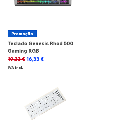
Promoção
Teclado Genesis Rhod 500
Gaming RGB
Preço normal
Preço promocional
19,33 €
16,33 €
IVA incl.