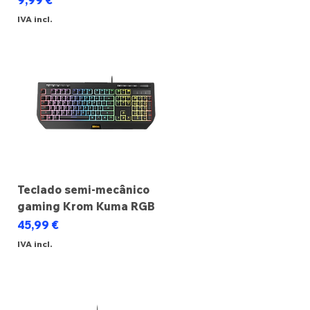
9,99 €
IVA incl.
Teclado semi-mecânico
gaming Krom Kuma RGB
Preço
45,99 €
IVA incl.