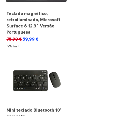
Teclado magnético,
retroiluminado, Microsoft
Surface 6 12.3´ Versão
Portuguesa
Preço normal
Preço promocional
75,99 €
59,99 €
IVA incl.
Mini teclado Bluetooth 10'