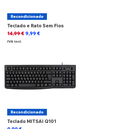
Recondicionado
Teclado e Rato Sem Fios
Preço normal
Preço promocional
14,99 €
9,99 €
IVA incl.
Recondicionado
Teclado MITSAI Q101
Preço