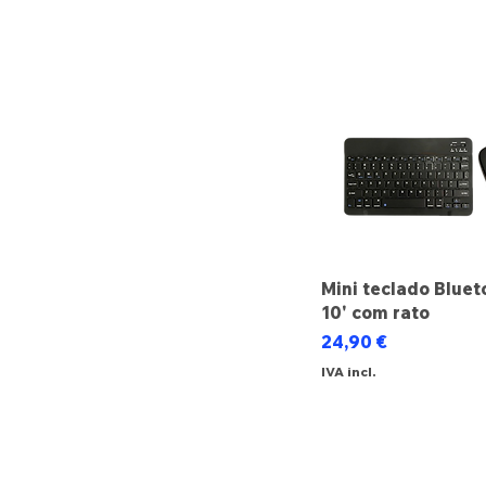
Mini teclado Bluet
10' com rato
Preço
24,90 €
IVA incl.