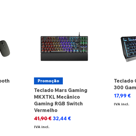
ooth
Teclado 
Promoção
300 Gam
Teclado Mars Gaming
Preço
17,99 €
MKXTKL Mecânico
Gaming RGB Switch
IVA incl.
Vermelho
Preço normal
Preço promocional
41,90 €
32,44 €
IVA incl.