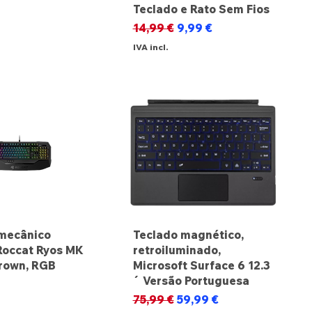
Teclado e Rato Sem Fios
Preço normal
Preço promocional
14,99 €
9,99 €
IVA incl.
mecânico
Teclado magnético,
Roccat Ryos MK
retroiluminado,
rown, RGB
Microsoft Surface 6 12.3
´ Versão Portuguesa
Preço normal
Preço promocional
75,99 €
59,99 €