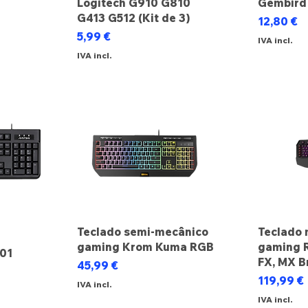
Logitech G910 G810
Gembird
ocional
G413 G512 (Kit de 3)
Preço
12,80 €
Preço
5,99 €
IVA incl.
IVA incl.
Teclado semi-mecânico
Teclado 
gaming Krom Kuma RGB
gaming 
101
FX, MX B
Preço
45,99 €
Preço
119,99 €
IVA incl.
IVA incl.