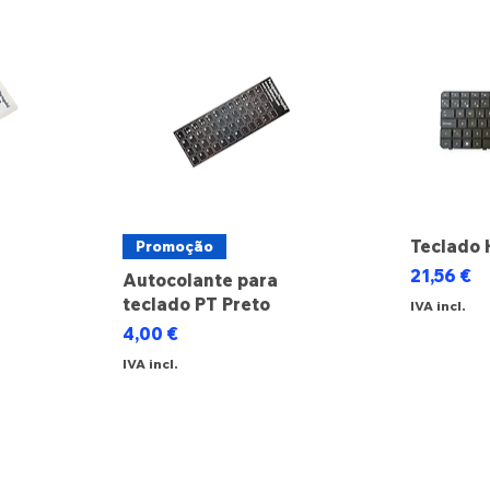
Teclado 
Promoção
Preço
21,56 €
Autocolante para
teclado PT Preto
IVA incl.
cional
Preço
4,00 €
IVA incl.