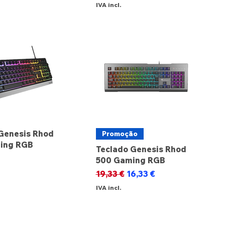
IVA incl.
Genesis Rhod
Promoção
ing RGB
Teclado Genesis Rhod
500 Gaming RGB
Preço normal
Preço promocional
19,33 €
16,33 €
IVA incl.