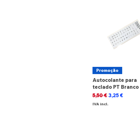
Promoção
Autocolante para
teclado PT Branco
Preço normal
Preço promo
5,50 €
3,25 €
IVA incl.