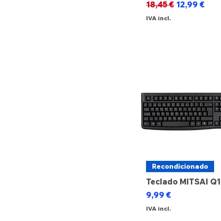
Preço normal
Preço prom
18,45 €
12,99 €
€ 3
€ 120
IVA incl.
Recondicionado
Teclado MITSAI Q
Preço
9,99 €
IVA incl.