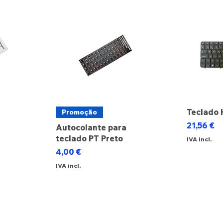
Teclado 
Promoção
Preço
21,56 €
Autocolante para
teclado PT Preto
IVA incl.
cional
Preço
4,00 €
IVA incl.