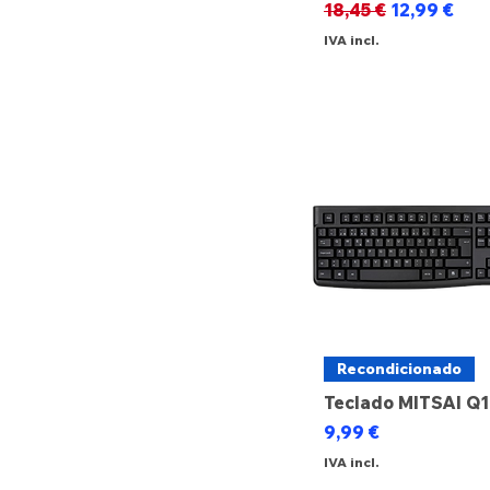
Preço normal
Preço prom
18,45 €
12,99 €
€ 3
€ 120
IVA incl.
Recondicionado
Teclado MITSAI Q
Preço
9,99 €
IVA incl.