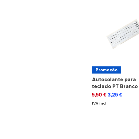
Promoção
Autocolante para
teclado PT Branco
Preço normal
Preço promo
5,50 €
3,25 €
IVA incl.