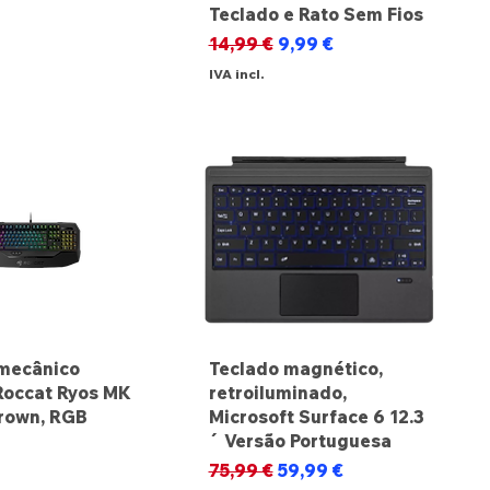
Teclado e Rato Sem Fios
Preço normal
Preço promocional
14,99 €
9,99 €
IVA incl.
mecânico
Teclado magnético,
Roccat Ryos MK
retroiluminado,
rown, RGB
Microsoft Surface 6 12.3
´ Versão Portuguesa
Preço normal
Preço promocional
75,99 €
59,99 €