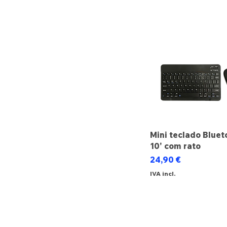
Mini teclado Bluet
10' com rato
Preço
24,90 €
IVA incl.