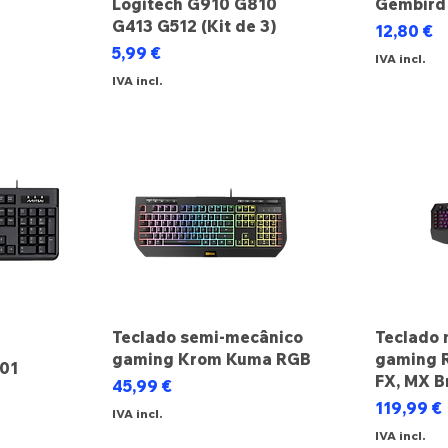
Logitech G910 G810
Gembird
ocional
G413 G512 (Kit de 3)
Preço
12,80 €
Preço
5,99 €
IVA incl.
IVA incl.
Teclado semi-mecânico
Teclado 
gaming Krom Kuma RGB
gaming 
101
FX, MX B
Preço
45,99 €
Preço
119,99 €
IVA incl.
IVA incl.