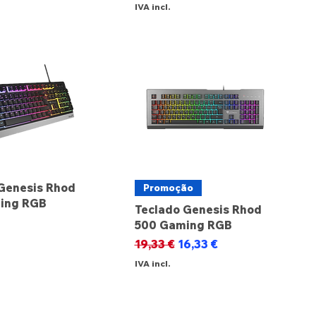
IVA incl.
Genesis Rhod
Promoção
ing RGB
Teclado Genesis Rhod
500 Gaming RGB
Preço normal
Preço promocional
19,33 €
16,33 €
IVA incl.