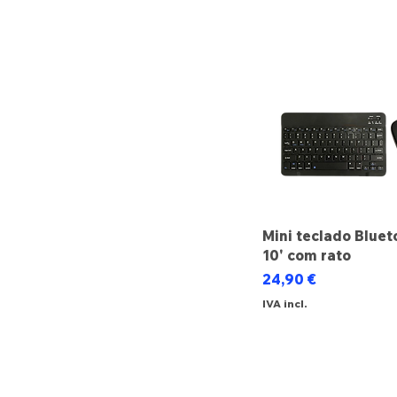
Mini teclado Bluet
10' com rato
Preço
24,90 €
IVA incl.