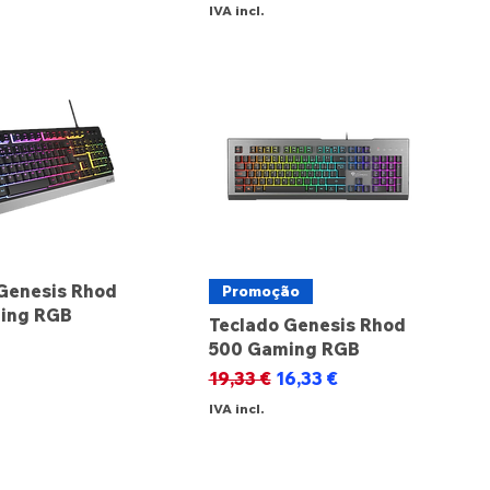
IVA incl.
Genesis Rhod
Promoção
ing RGB
Teclado Genesis Rhod
500 Gaming RGB
Preço normal
Preço promocional
19,33 €
16,33 €
IVA incl.