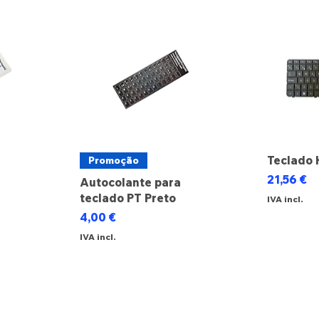
Teclado 
Promoção
Preço
21,56 €
Autocolante para
teclado PT Preto
IVA incl.
cional
Preço
4,00 €
IVA incl.