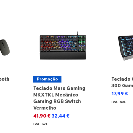
ooth
Teclado 
Promoção
300 Gam
Teclado Mars Gaming
Preço
17,99 €
MKXTKL Mecânico
Gaming RGB Switch
IVA incl.
Vermelho
Preço normal
Preço promocional
41,90 €
32,44 €
IVA incl.