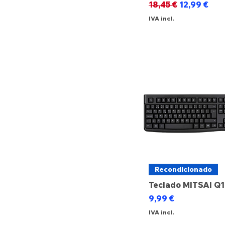
Preço normal
Preço prom
18,45 €
12,99 €
€ 3
€ 120
IVA incl.
Recondicionado
Teclado MITSAI Q
Preço
9,99 €
IVA incl.