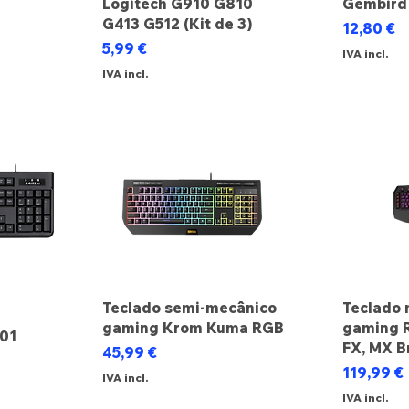
Logitech G910 G810
Gembird
ocional
G413 G512 (Kit de 3)
Preço
12,80 €
Preço
5,99 €
IVA incl.
IVA incl.
Teclado semi-mecânico
Teclado 
gaming Krom Kuma RGB
gaming 
101
FX, MX B
Preço
45,99 €
Preço
119,99 €
IVA incl.
IVA incl.