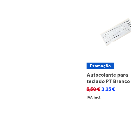
Promoção
Autocolante para
teclado PT Branco
Preço normal
Preço promo
5,50 €
3,25 €
IVA incl.