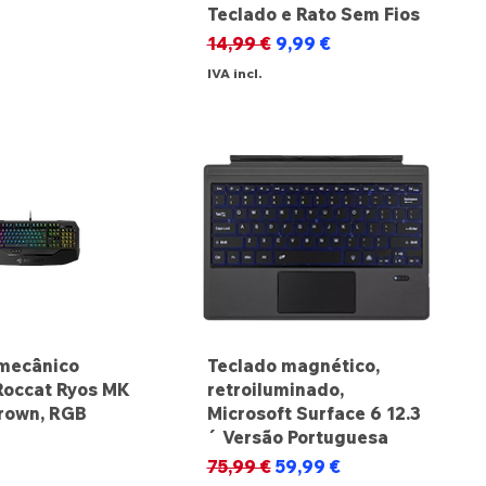
Teclado e Rato Sem Fios
Preço normal
Preço promocional
14,99 €
9,99 €
IVA incl.
mecânico
Teclado magnético,
Roccat Ryos MK
retroiluminado,
rown, RGB
Microsoft Surface 6 12.3
´ Versão Portuguesa
Preço normal
Preço promocional
75,99 €
59,99 €