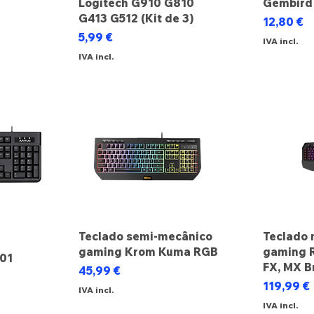
Logitech G910 G810
Gembird
ocional
G413 G512 (Kit de 3)
Preço
12,80 €
Preço
5,99 €
IVA incl.
IVA incl.
Teclado semi-mecânico
Teclado 
gaming Krom Kuma RGB
gaming 
101
FX, MX B
Preço
45,99 €
Preço
119,99 €
IVA incl.
IVA incl.