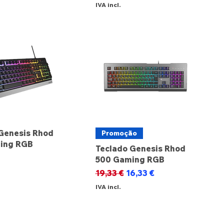
IVA incl.
Genesis Rhod
Promoção
ing RGB
Teclado Genesis Rhod
500 Gaming RGB
Preço normal
Preço promocional
19,33 €
16,33 €
IVA incl.