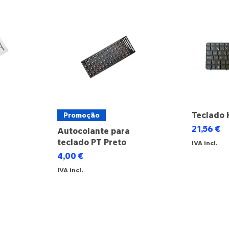
Teclado 
Promoção
Preço
21,56 €
Autocolante para
teclado PT Preto
IVA incl.
cional
Preço
4,00 €
IVA incl.