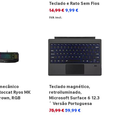
Teclado e Rato Sem Fios
Preço normal
Preço promocional
14,99 €
9,99 €
IVA incl.
mecânico
Teclado magnético,
Roccat Ryos MK
retroiluminado,
rown, RGB
Microsoft Surface 6 12.3
´ Versão Portuguesa
Preço normal
Preço promocional
75,99 €
59,99 €