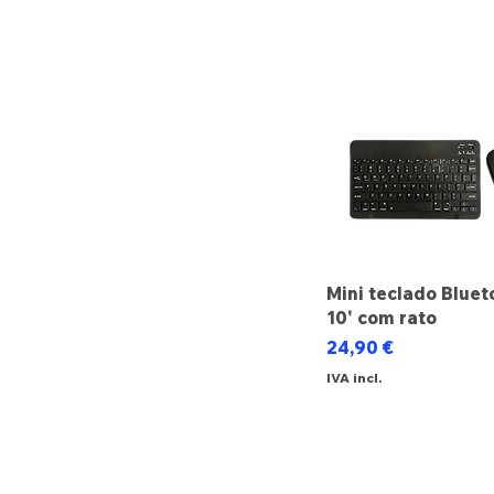
Mini teclado Bluet
10' com rato
Preço
24,90 €
IVA incl.