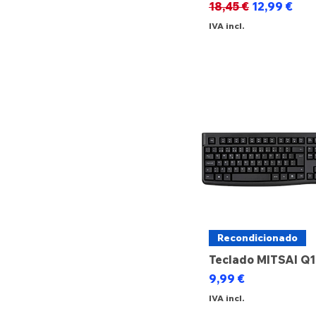
Preço normal
Preço prom
18,45 €
12,99 €
€ 3
€ 120
IVA incl.
Recondicionado
Teclado MITSAI Q
Preço
9,99 €
IVA incl.