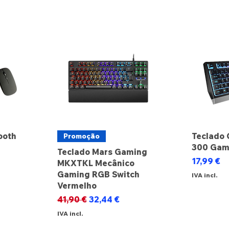
ooth
Teclado 
Promoção
300 Gam
Teclado Mars Gaming
Preço
17,99 €
MKXTKL Mecânico
Gaming RGB Switch
IVA incl.
Vermelho
Preço normal
Preço promocional
41,90 €
32,44 €
IVA incl.