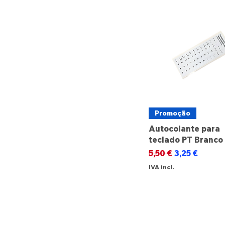
Promoção
Autocolante para
teclado PT Branco
Preço normal
Preço promo
5,50 €
3,25 €
IVA incl.