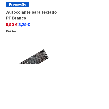
Promoção
Autocolante para teclado
PT Branco
Preço normal
Preço promocional
5,50 €
3,25 €
IVA incl.
Promoção
Autocolante para teclado
PT Preto