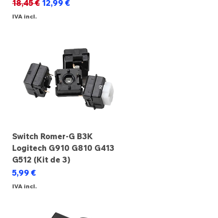
Preço normal
Preço promocional
18,45 €
12,99 €
IVA incl.
Switch Romer-G B3K
Logitech G910 G810 G413
G512 (Kit de 3)
Preço
5,99 €
IVA incl.