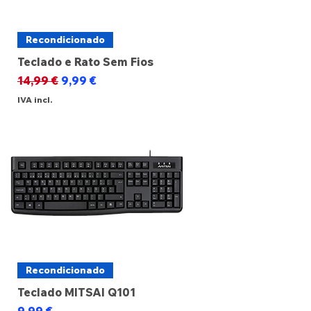
Recondicionado
Teclado e Rato Sem Fios
Preço normal
Preço promocional
14,99 €
9,99 €
IVA incl.
Recondicionado
Teclado MITSAI Q101
Preço