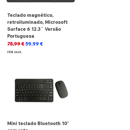
Teclado magnético,
retroiluminado, Microsoft
Surface 6 12.3´ Versão
Portuguesa
Preço normal
Preço promocional
75,99 €
59,99 €
IVA incl.
Mini teclado Bluetooth 10'