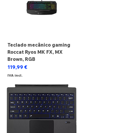
Teclado mecânico gaming
Roccat Ryos MK FX, MX
Brown, RGB
Preço
119,99 €
IVA incl.