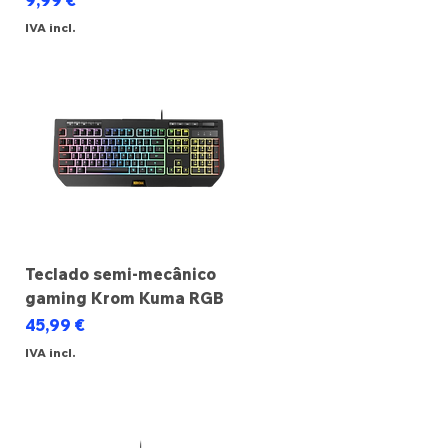
9,99 €
IVA incl.
Teclado semi-mecânico
gaming Krom Kuma RGB
Preço
45,99 €
IVA incl.