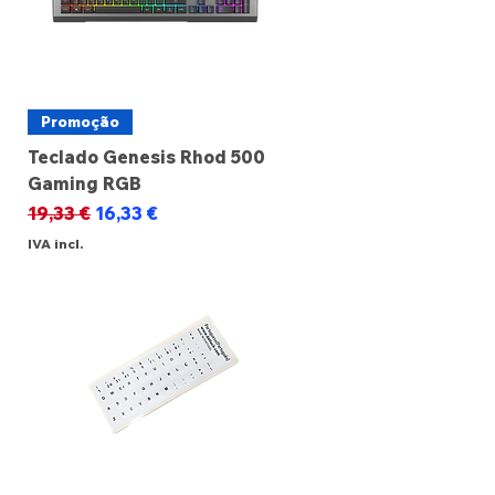
Promoção
Teclado Genesis Rhod 500
Gaming RGB
Preço normal
Preço promocional
19,33 €
16,33 €
IVA incl.