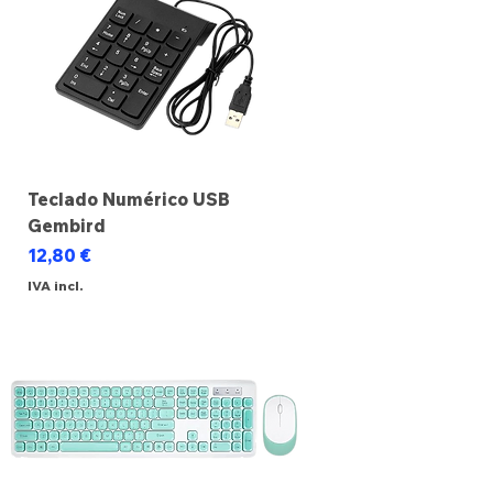
Teclado Numérico USB
Gembird
Preço
12,80 €
IVA incl.