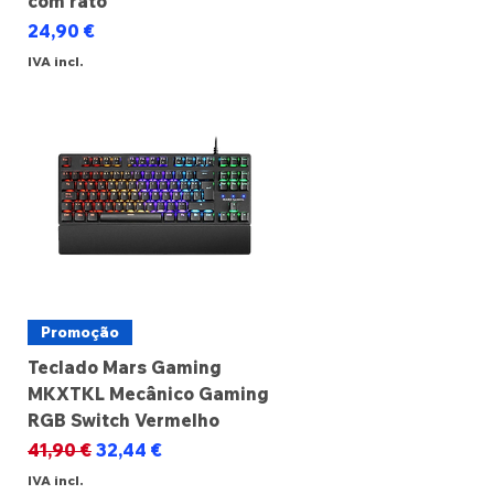
com rato
Preço
24,90 €
IVA incl.
Promoção
Teclado Mars Gaming
MKXTKL Mecânico Gaming
RGB Switch Vermelho
Preço normal
Preço promocional
41,90 €
32,44 €
IVA incl.