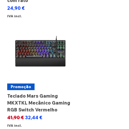
com rato
Preço
24,90 €
IVA incl.
Promoção
Teclado Mars Gaming
MKXTKL Mecânico Gaming
RGB Switch Vermelho
Preço normal
Preço promocional
41,90 €
32,44 €
IVA incl.