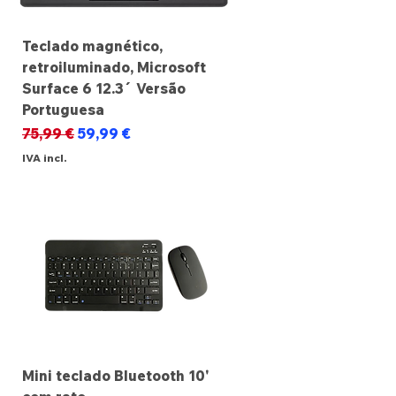
Teclado magnético,
retroiluminado, Microsoft
Surface 6 12.3´ Versão
Portuguesa
Preço normal
Preço promocional
75,99 €
59,99 €
IVA incl.
Mini teclado Bluetooth 10'