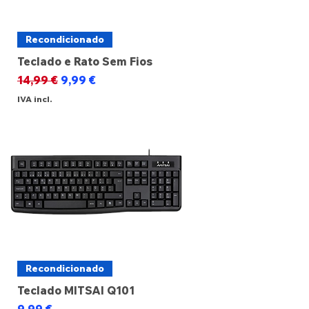
Recondicionado
Teclado e Rato Sem Fios
Preço normal
Preço promocional
14,99 €
9,99 €
IVA incl.
Recondicionado
Teclado MITSAI Q101
Preço