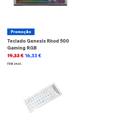
Promoção
Teclado Genesis Rhod 500
Gaming RGB
Preço normal
Preço promocional
19,33 €
16,33 €
IVA incl.