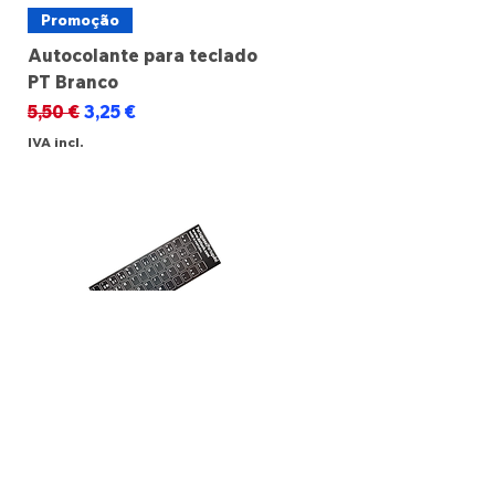
Promoção
Autocolante para teclado
PT Branco
Preço normal
Preço promocional
5,50 €
3,25 €
IVA incl.
Promoção
Autocolante para teclado
PT Preto