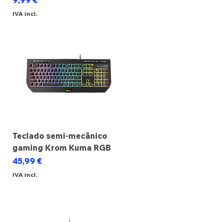
9,99 €
IVA incl.
Teclado semi-mecânico
gaming Krom Kuma RGB
Preço
45,99 €
IVA incl.