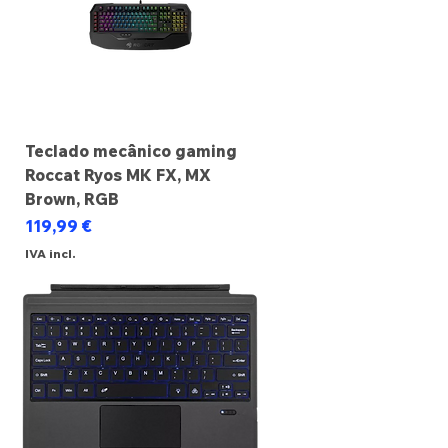
Teclado mecânico gaming
Roccat Ryos MK FX, MX
Brown, RGB
Preço
119,99 €
IVA incl.