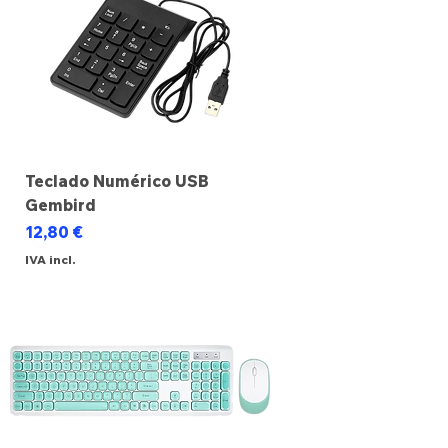
Teclado Numérico USB
Gembird
Preço
12,80 €
IVA incl.