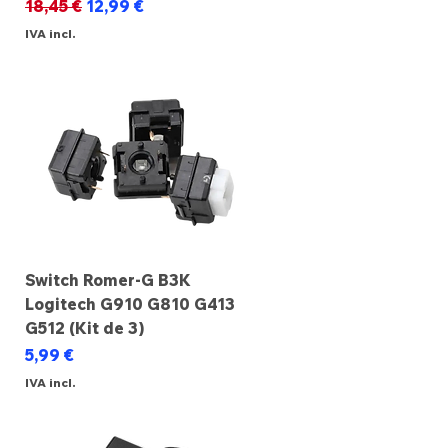
Preço normal
Preço promocional
18,45 €
12,99 €
IVA incl.
Switch Romer-G B3K
Logitech G910 G810 G413
G512 (Kit de 3)
Preço
5,99 €
IVA incl.