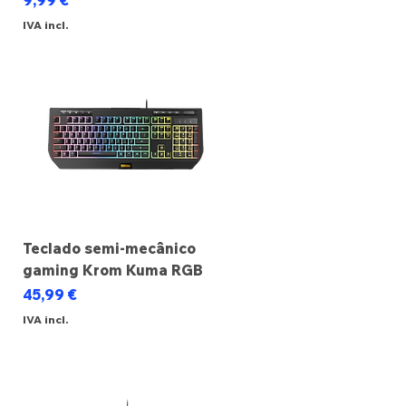
9,99 €
IVA incl.
Teclado semi-mecânico
gaming Krom Kuma RGB
Preço
45,99 €
IVA incl.