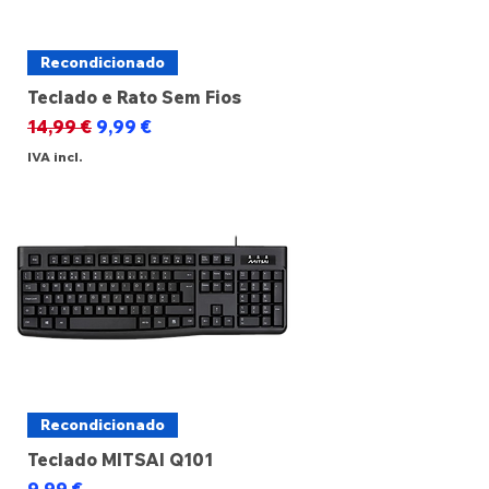
Recondicionado
Teclado e Rato Sem Fios
Preço normal
Preço promocional
14,99 €
9,99 €
IVA incl.
Recondicionado
Teclado MITSAI Q101
Preço