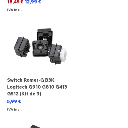
Preço normal
Preço promocional
18,45 €
12,99 €
IVA incl.
Switch Romer-G B3K
Logitech G910 G810 G413
G512 (Kit de 3)
Preço
5,99 €
IVA incl.