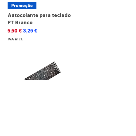
Promoção
Autocolante para teclado
PT Branco
Preço normal
Preço promocional
5,50 €
3,25 €
IVA incl.
Promoção
Autocolante para teclado
PT Preto