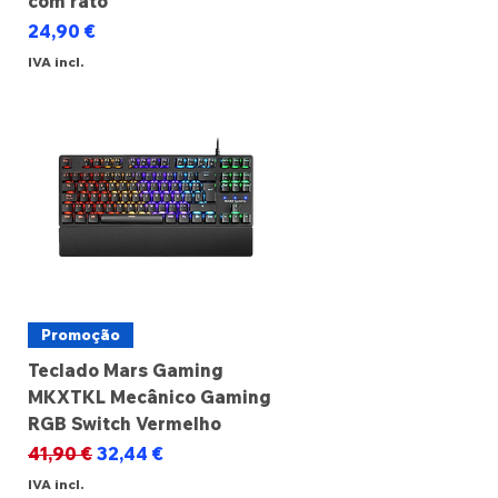
com rato
Preço
24,90 €
IVA incl.
Promoção
Teclado Mars Gaming
MKXTKL Mecânico Gaming
RGB Switch Vermelho
Preço normal
Preço promocional
41,90 €
32,44 €
IVA incl.