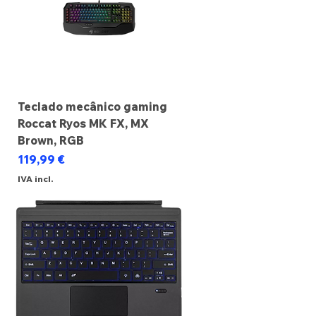
Teclado mecânico gaming
Roccat Ryos MK FX, MX
Brown, RGB
Preço
119,99 €
IVA incl.