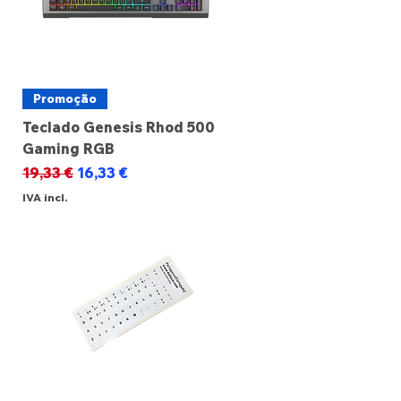
Promoção
Teclado Genesis Rhod 500
Gaming RGB
Preço normal
Preço promocional
19,33 €
16,33 €
IVA incl.