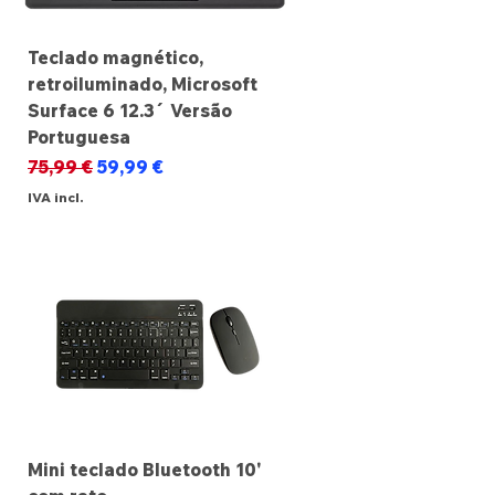
Teclado magnético,
retroiluminado, Microsoft
Surface 6 12.3´ Versão
Portuguesa
Preço normal
Preço promocional
75,99 €
59,99 €
IVA incl.
Mini teclado Bluetooth 10'