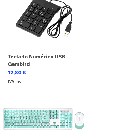
Teclado Numérico USB
Gembird
Preço
12,80 €
IVA incl.