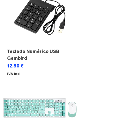
Teclado Numérico USB
Gembird
Preço
12,80 €
IVA incl.