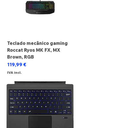
Teclado mecânico gaming
Roccat Ryos MK FX, MX
Brown, RGB
Preço
119,99 €
IVA incl.