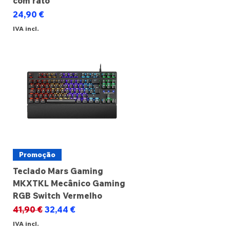
com rato
Preço
24,90 €
IVA incl.
Promoção
Teclado Mars Gaming
MKXTKL Mecânico Gaming
RGB Switch Vermelho
Preço normal
Preço promocional
41,90 €
32,44 €
IVA incl.