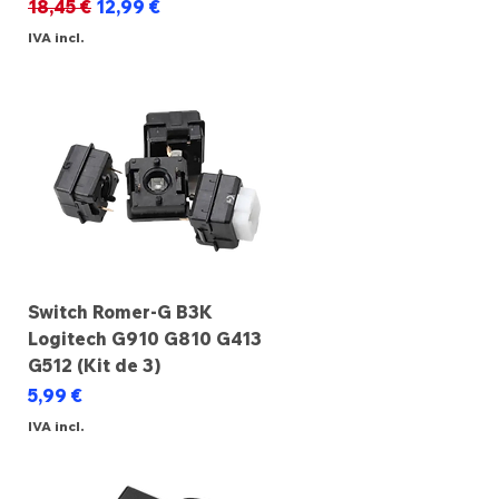
Preço normal
Preço promocional
18,45 €
12,99 €
IVA incl.
Switch Romer-G B3K
Logitech G910 G810 G413
G512 (Kit de 3)
Preço
5,99 €
IVA incl.