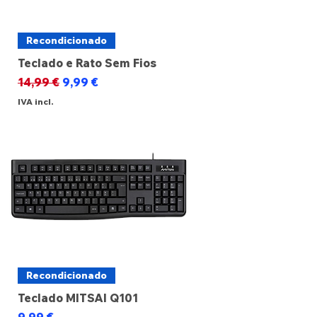
Recondicionado
Teclado e Rato Sem Fios
Preço normal
Preço promocional
14,99 €
9,99 €
IVA incl.
Recondicionado
Teclado MITSAI Q101
Preço