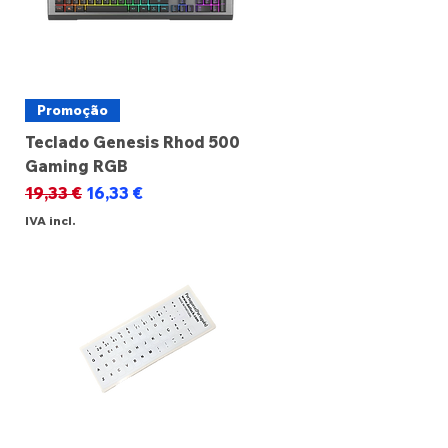
Promoção
Teclado Genesis Rhod 500
Gaming RGB
Preço normal
Preço promocional
19,33 €
16,33 €
IVA incl.