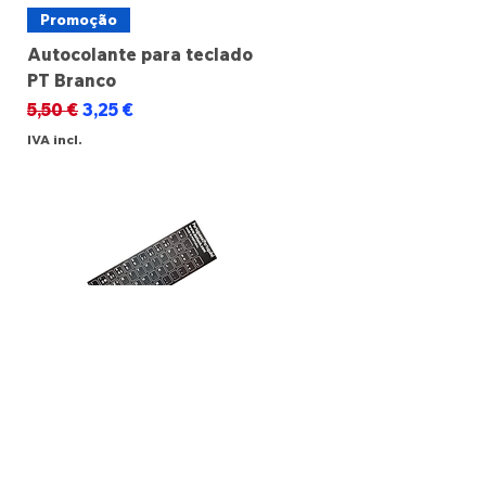
Promoção
Autocolante para teclado
PT Branco
Preço normal
Preço promocional
5,50 €
3,25 €
IVA incl.
Promoção
Autocolante para teclado
PT Preto