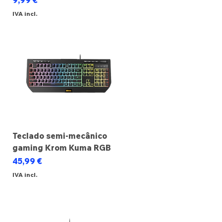
9,99 €
IVA incl.
Teclado semi-mecânico
gaming Krom Kuma RGB
Preço
45,99 €
IVA incl.