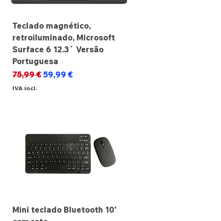
Teclado magnético,
retroiluminado, Microsoft
Surface 6 12.3´ Versão
Portuguesa
Preço normal
Preço promocional
75,99 €
59,99 €
IVA incl.
Mini teclado Bluetooth 10'