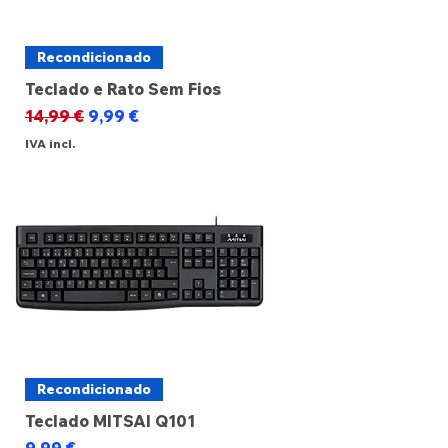
Recondicionado
Teclado e Rato Sem Fios
Preço normal
Preço promocional
14,99 €
9,99 €
IVA incl.
Recondicionado
Teclado MITSAI Q101
Preço