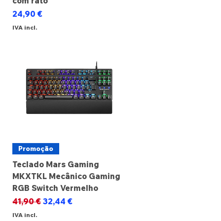
com rato
Preço
24,90 €
IVA incl.
Promoção
Teclado Mars Gaming
MKXTKL Mecânico Gaming
RGB Switch Vermelho
Preço normal
Preço promocional
41,90 €
32,44 €
IVA incl.