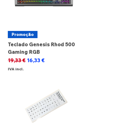
Promoção
Teclado Genesis Rhod 500
Gaming RGB
Preço normal
Preço promocional
19,33 €
16,33 €
IVA incl.