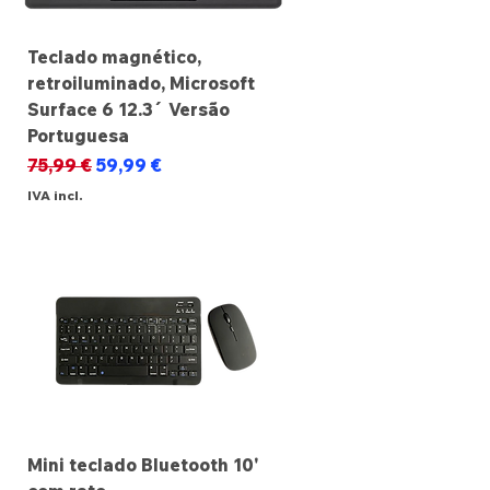
Teclado magnético,
retroiluminado, Microsoft
Surface 6 12.3´ Versão
Portuguesa
Preço normal
Preço promocional
75,99 €
59,99 €
IVA incl.
Mini teclado Bluetooth 10'