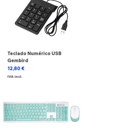
Teclado Numérico USB
Gembird
Preço
12,80 €
IVA incl.