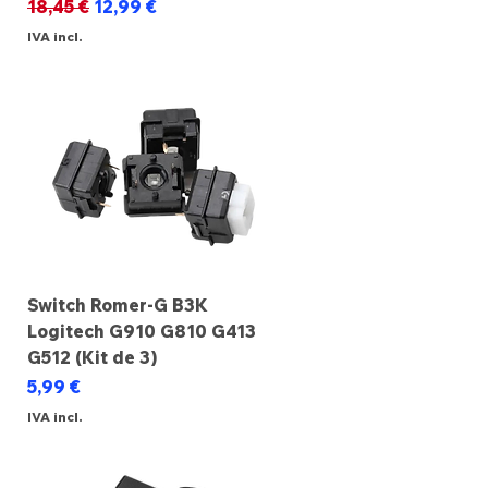
Preço normal
Preço promocional
18,45 €
12,99 €
IVA incl.
Switch Romer-G B3K
Logitech G910 G810 G413
G512 (Kit de 3)
Preço
5,99 €
IVA incl.