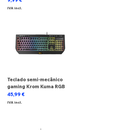
9,99 €
IVA incl.
Teclado semi-mecânico
gaming Krom Kuma RGB
Preço
45,99 €
IVA incl.