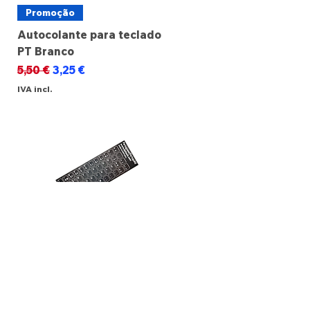
Promoção
Autocolante para teclado
PT Branco
Preço normal
Preço promocional
5,50 €
3,25 €
IVA incl.
Promoção
Autocolante para teclado
PT Preto