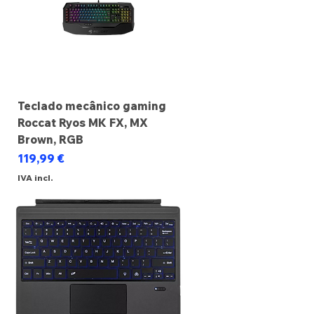
Teclado mecânico gaming
Roccat Ryos MK FX, MX
Brown, RGB
Preço
119,99 €
IVA incl.