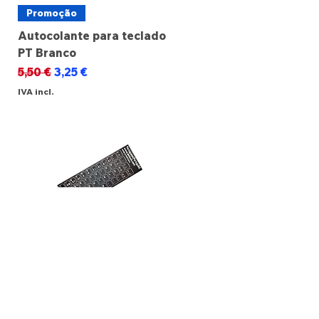
Promoção
Autocolante para teclado
PT Branco
Preço normal
Preço promocional
5,50 €
3,25 €
IVA incl.
Promoção
Autocolante para teclado
PT Preto