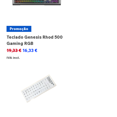
Promoção
Teclado Genesis Rhod 500
Gaming RGB
Preço normal
Preço promocional
19,33 €
16,33 €
IVA incl.