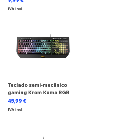
9,99 €
IVA incl.
Teclado semi-mecânico
gaming Krom Kuma RGB
Preço
45,99 €
IVA incl.