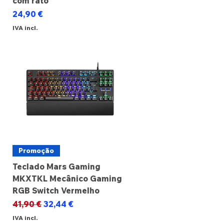
com rato
Preço
24,90 €
IVA incl.
Promoção
Teclado Mars Gaming
MKXTKL Mecânico Gaming
RGB Switch Vermelho
Preço normal
Preço promocional
41,90 €
32,44 €
IVA incl.