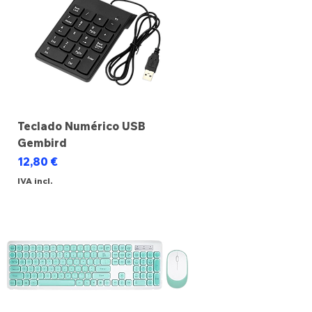
Teclado Numérico USB
Gembird
Preço
12,80 €
IVA incl.