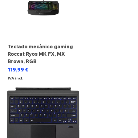
Teclado mecânico gaming
Roccat Ryos MK FX, MX
Brown, RGB
Preço
119,99 €
IVA incl.