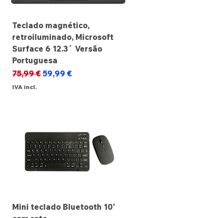
Teclado magnético,
retroiluminado, Microsoft
Surface 6 12.3´ Versão
Portuguesa
Preço normal
Preço promocional
75,99 €
59,99 €
IVA incl.
Mini teclado Bluetooth 10'