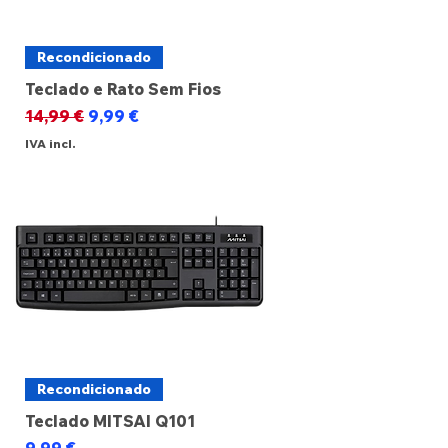
Recondicionado
Teclado e Rato Sem Fios
Preço normal
Preço promocional
14,99 €
9,99 €
IVA incl.
Recondicionado
Teclado MITSAI Q101
Preço