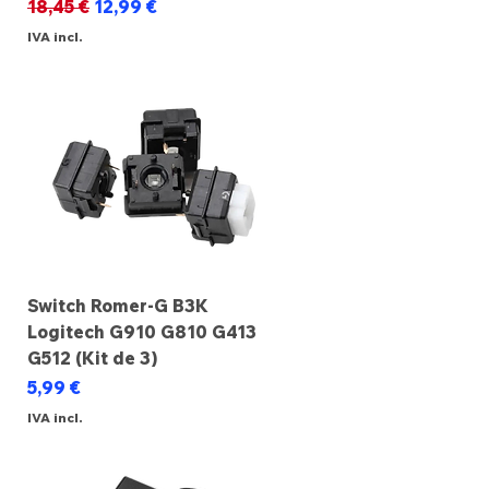
Preço normal
Preço promocional
18,45 €
12,99 €
IVA incl.
Switch Romer-G B3K
Logitech G910 G810 G413
G512 (Kit de 3)
Preço
5,99 €
IVA incl.