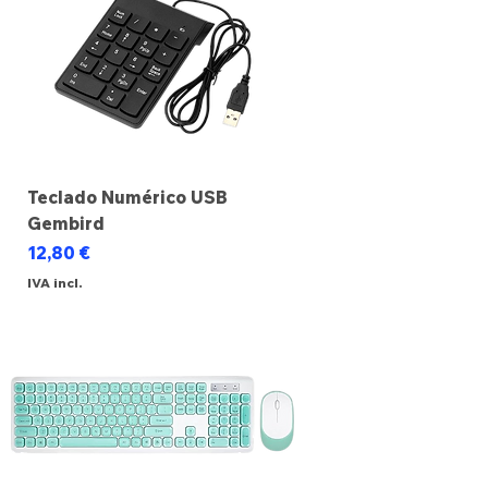
Teclado Numérico USB
Gembird
Preço
12,80 €
IVA incl.