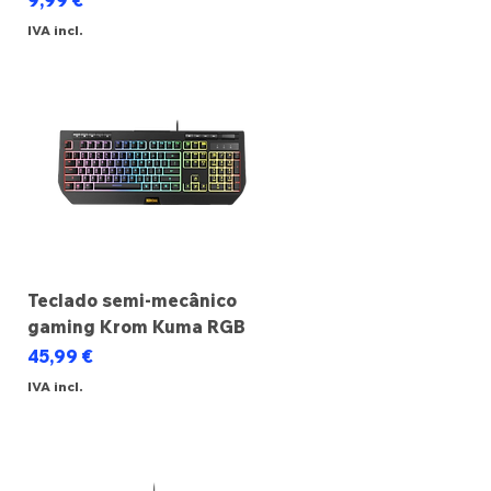
9,99 €
IVA incl.
Teclado semi-mecânico
gaming Krom Kuma RGB
Preço
45,99 €
IVA incl.