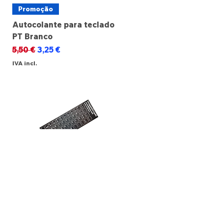
Promoção
Autocolante para teclado
PT Branco
Preço normal
Preço promocional
5,50 €
3,25 €
IVA incl.
Promoção
Autocolante para teclado
PT Preto