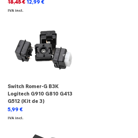
Preço normal
Preço promocional
18,45 €
12,99 €
IVA incl.
Switch Romer-G B3K
Logitech G910 G810 G413
G512 (Kit de 3)
Preço
5,99 €
IVA incl.