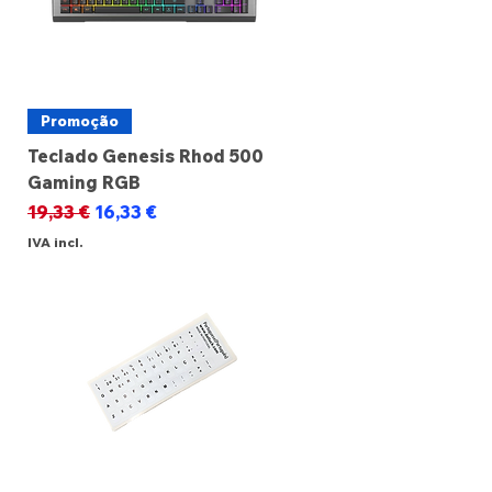
Promoção
Teclado Genesis Rhod 500
Gaming RGB
Preço normal
Preço promocional
19,33 €
16,33 €
IVA incl.