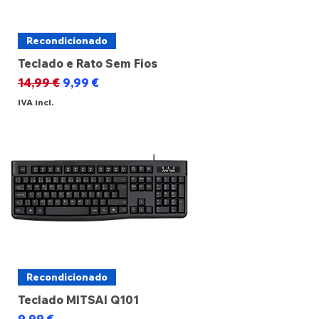
Recondicionado
Teclado e Rato Sem Fios
Preço normal
Preço promocional
14,99 €
9,99 €
IVA incl.
Recondicionado
Teclado MITSAI Q101
Preço