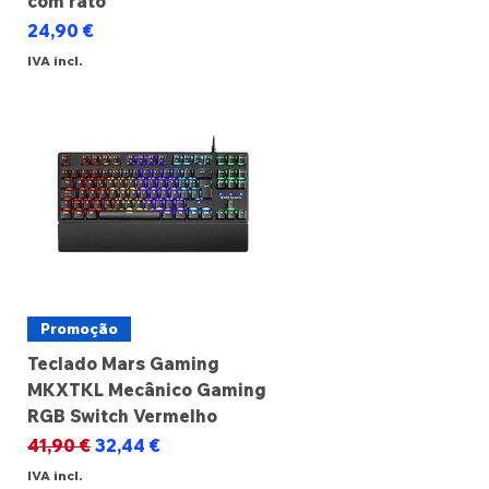
com rato
Preço
24,90 €
IVA incl.
Promoção
Teclado Mars Gaming
MKXTKL Mecânico Gaming
RGB Switch Vermelho
Preço normal
Preço promocional
41,90 €
32,44 €
IVA incl.