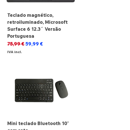
Teclado magnético,
retroiluminado, Microsoft
Surface 6 12.3´ Versão
Portuguesa
Preço normal
Preço promocional
75,99 €
59,99 €
IVA incl.
Mini teclado Bluetooth 10'