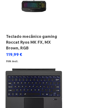
Teclado mecânico gaming
Roccat Ryos MK FX, MX
Brown, RGB
Preço
119,99 €
IVA incl.