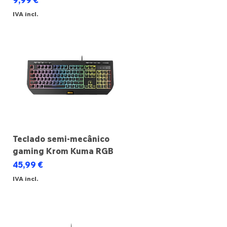
9,99 €
IVA incl.
Teclado semi-mecânico
gaming Krom Kuma RGB
Preço
45,99 €
IVA incl.