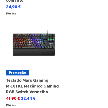
com rato
Preço
24,90 €
IVA incl.
Promoção
Teclado Mars Gaming
MKXTKL Mecânico Gaming
RGB Switch Vermelho
Preço normal
Preço promocional
41,90 €
32,44 €
IVA incl.