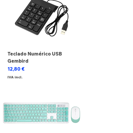
Teclado Numérico USB
Gembird
Preço
12,80 €
IVA incl.