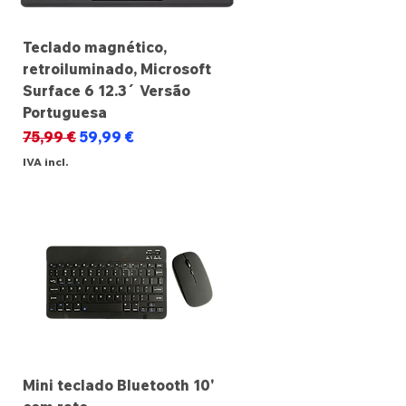
Teclado magnético,
retroiluminado, Microsoft
Surface 6 12.3´ Versão
Portuguesa
Preço normal
Preço promocional
75,99 €
59,99 €
IVA incl.
Mini teclado Bluetooth 10'