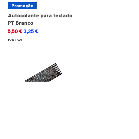
Promoção
Autocolante para teclado
PT Branco
Preço normal
Preço promocional
5,50 €
3,25 €
IVA incl.
Promoção
Autocolante para teclado
PT Preto