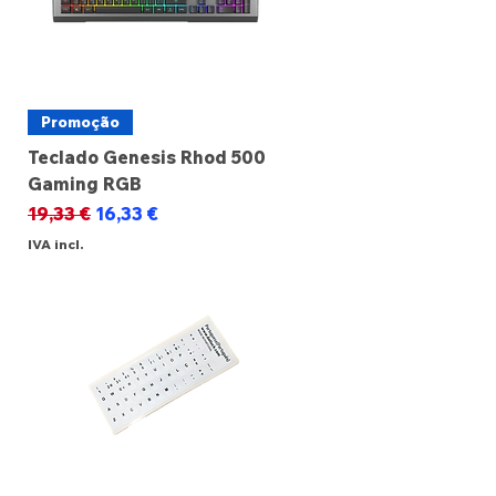
Promoção
Teclado Genesis Rhod 500
Gaming RGB
Preço normal
Preço promocional
19,33 €
16,33 €
IVA incl.