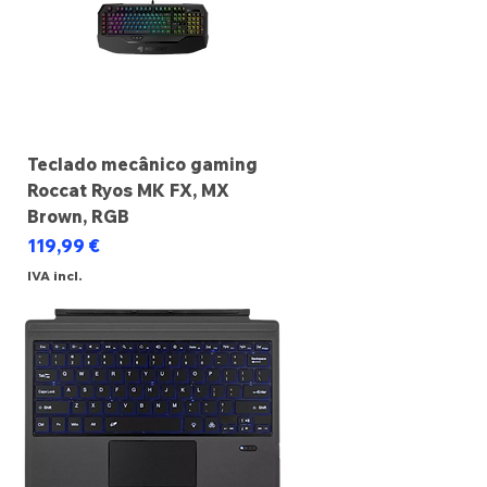
Teclado mecânico gaming
Roccat Ryos MK FX, MX
Brown, RGB
Preço
119,99 €
IVA incl.