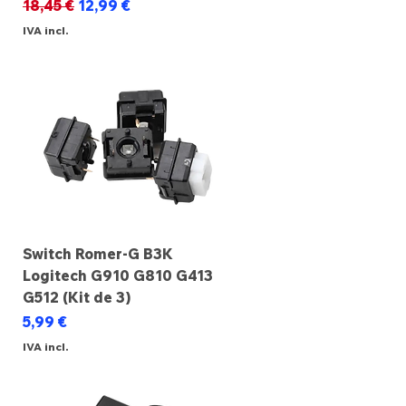
Preço normal
Preço promocional
18,45 €
12,99 €
IVA incl.
Switch Romer-G B3K
Logitech G910 G810 G413
G512 (Kit de 3)
Preço
5,99 €
IVA incl.