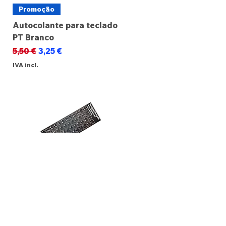
Promoção
Autocolante para teclado
PT Branco
Preço normal
Preço promocional
5,50 €
3,25 €
IVA incl.
Promoção
Autocolante para teclado
PT Preto