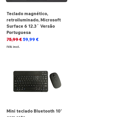
Teclado magnético,
retroiluminado, Microsoft
Surface 6 12.3´ Versão
Portuguesa
Preço normal
Preço promocional
75,99 €
59,99 €
IVA incl.
Mini teclado Bluetooth 10'