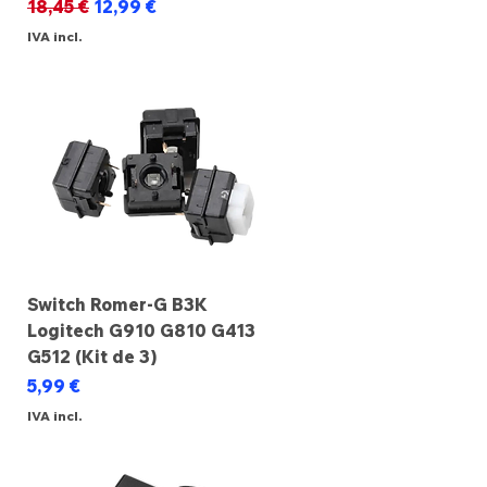
Preço normal
Preço promocional
18,45 €
12,99 €
IVA incl.
Switch Romer-G B3K
Logitech G910 G810 G413
G512 (Kit de 3)
Preço
5,99 €
IVA incl.