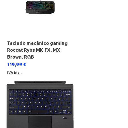
Teclado mecânico gaming
Roccat Ryos MK FX, MX
Brown, RGB
Preço
119,99 €
IVA incl.