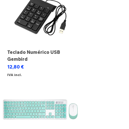
Teclado Numérico USB
Gembird
Preço
12,80 €
IVA incl.