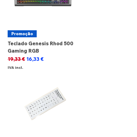
Promoção
Teclado Genesis Rhod 500
Gaming RGB
Preço normal
Preço promocional
19,33 €
16,33 €
IVA incl.