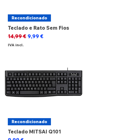
Recondicionado
Teclado e Rato Sem Fios
Preço normal
Preço promocional
14,99 €
9,99 €
IVA incl.
Recondicionado
Teclado MITSAI Q101
Preço