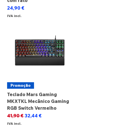
com rato
Preço
24,90 €
IVA incl.
Promoção
Teclado Mars Gaming
MKXTKL Mecânico Gaming
RGB Switch Vermelho
Preço normal
Preço promocional
41,90 €
32,44 €
IVA incl.