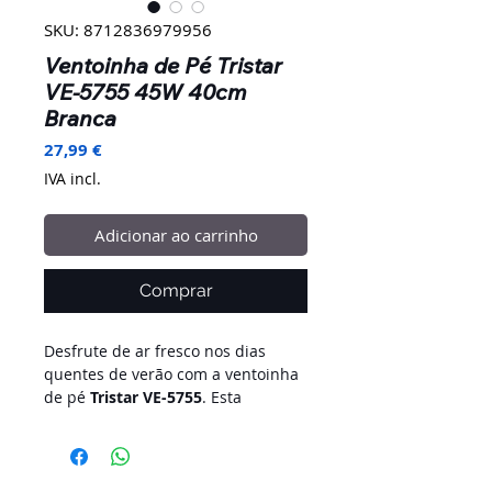
SKU: 8712836979956
Ventoinha de Pé Tristar
VE-5755 45W 40cm
Branca
Preço
27,99 €
IVA incl.
Adicionar ao carrinho
Comprar
Desfrute de ar fresco nos dias
quentes de verão com a ventoinha
de pé
Tristar VE-5755
. Esta
ventoinha arrefece o ambiente
graças ao seu potente e silencioso
motor de 45 watts e ao seu
diâmetro de 40 cm. Pode escolher