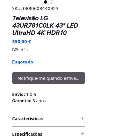
SKU: 0880608440923
Televisão LG
43UR781C0LK 43" LED
UltraHD 4K HDR10
Preço
350,00 €
IVA incl.
Esgotado
Notifique-me quando estiver disponível
Envio:
1 dia
Garantia:
3 anos
Características
4K UHD
, visualização vibrante em
Especificações
resolução ultra-alta. Os
televisores